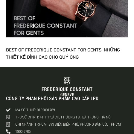
BEST OF FREDERIQUE CONSTANT FOR GENTS: NHỮNG
THIẾT KẾ ĐỈNH CAO CHO QUÝ ÔNG
CÔNG TY PHÂN PHỐI SẢN PHẨM CAO CẤP LPD
MÃ SỐ THUẾ: 0102001789
TRỤ SỞ CHÍNH: 41 THI SÁCH, PHƯỜNG HAI BÀ TRƯNG, HÀ NỘI
CHI NHÁNH TP.HCM: 393 ĐIỆN BIÊN PHỦ, PHƯỜNG BÀN CỜ, TPHCM
1800 6785