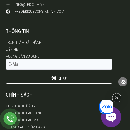
INFO@LPD.COM.VN
FREDERIQUECONSTANTVN.COM
THÔNG TIN
TRUNG TÂM BẢO HÀNH
LIÊN HỆ
HƯỚNG DẪN SỬ DỤNG
Đăng ký
CHÍNH SÁCH
CHÍNH SÁCH ĐẠI LÝ
CHÍNH SÁCH BẢO HÀNH
CHÍNH SÁCH BẢO MẬT
CHÍNH SÁCH KIỂM HÀNG