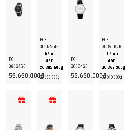
FC-
FC-
303NN5B6
303V5B2B
FC-
FC-
306G4S6.
306S4S6.
26.385.600
₫
30.369.200
₫
55.650.000
₫
55.650.000
₫
28.680.000
₫
33.010.000
₫