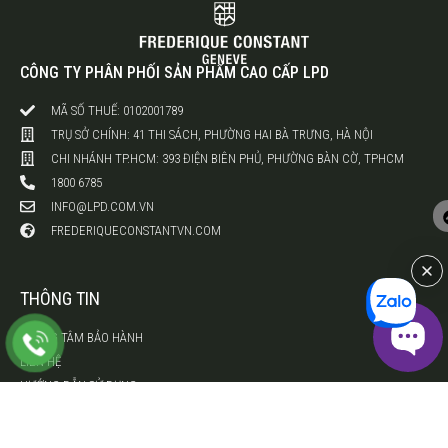
CÔNG TY PHÂN PHỐI SẢN PHẨM CAO CẤP LPD
MÃ SỐ THUẾ: 0102001789
TRỤ SỞ CHÍNH: 41 THI SÁCH, PHƯỜNG HAI BÀ TRƯNG, HÀ NỘI
CHI NHÁNH TP.HCM: 393 ĐIỆN BIÊN PHỦ, PHƯỜNG BÀN CỜ, TPHCM
1800 6785
INFO@LPD.COM.VN
FREDERIQUECONSTANTVN.COM
THÔNG TIN
TRUNG TÂM BẢO HÀNH
LIÊN HỆ
HƯỚNG DẪN SỬ DỤNG