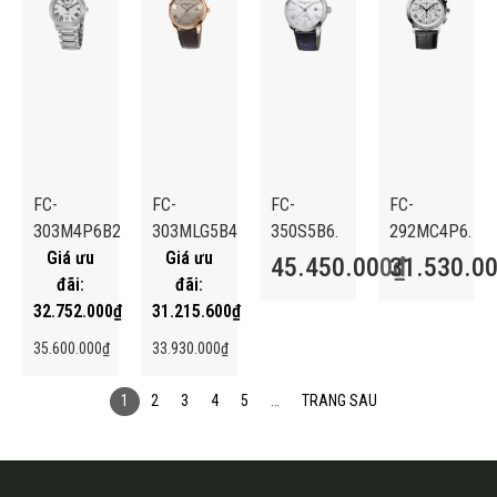
FC-
FC-
FC-
FC-
303M4P6B2
303MLG5B4
350S5B6.
292MC4P6.
45.450.000
31.530.0
₫
32.752.000
₫
31.215.600
₫
35.600.000
₫
33.930.000
₫
1
2
3
4
5
…
TRANG SAU