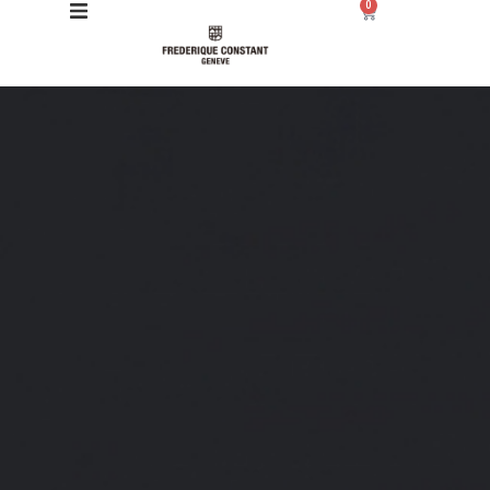
0
Giới thiệu
Manufacture
Sản phẩm
Bộ sưu tập
Dịch vụ
Store