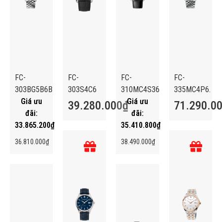
FC-
FC-
FC-
FC-
303BG5B6B
303S4C6
310MC4S36
335MC4P6.
39.280.000
₫
71.290.0
33.865.200
₫
35.410.800
₫
36.810.000
₫
38.490.000
₫