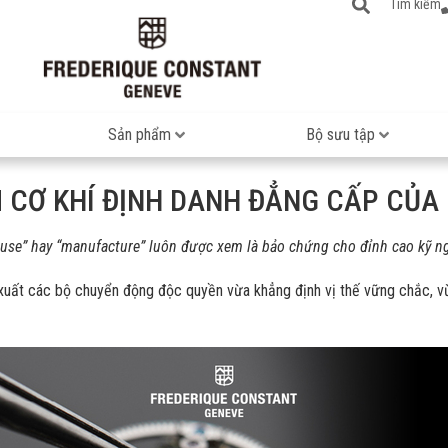
Tìm kiếm
Sản phẩm
Bộ sưu tập
IM CƠ KHÍ ĐỊNH DANH ĐẲNG CẤP CỦ
ouse” hay “manufacture” luôn được xem là bảo chứng cho đỉnh cao kỹ n
n xuất các bộ chuyển động độc quyền vừa khẳng định vị thế vững chắc, 