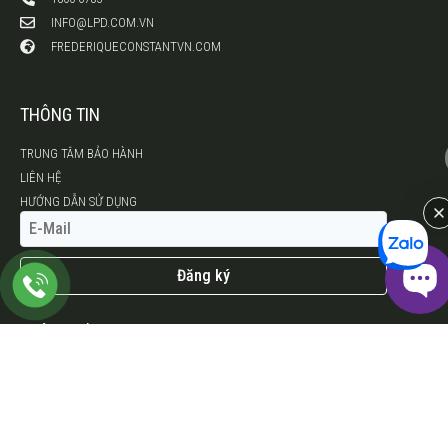
INFO@LPD.COM.VN
FREDERIQUECONSTANTVN.COM
THÔNG TIN
TRUNG TÂM BẢO HÀNH
LIÊN HỆ
HƯỚNG DẪN SỬ DỤNG
Đăng ký
CHÍNH SÁCH
CHÍNH SÁCH ĐẠI LÝ
CHÍNH SÁCH BẢO HÀNH
CHÍNH SÁCH BẢO MẬT
CHÍNH SÁCH KIỂM HÀNG