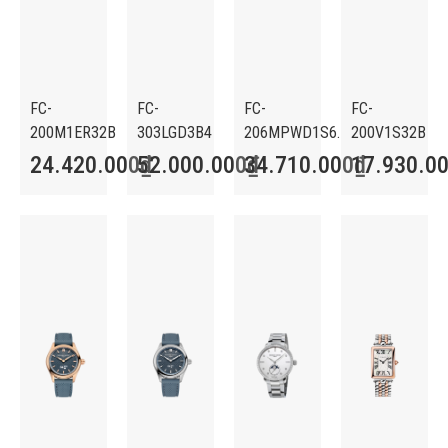
FC-
FC-
FC-
FC-
200M1ER32B
303LGD3B4
206MPWD1S6.
200V1S32B
24.420.000
52.000.000
₫
34.710.000
₫
17.930.0
₫