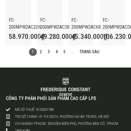
FC-
FC-
FC-
FC-
200MPW2AC2D6
200MPW2AC3B
200MPW2AC6B
200MPW2ACD
58.970.000
49.280.000
₫
45.340.000
₫
106.230.
₫
1
2
3
4
5
…
TRANG SAU
CÔNG TY PHÂN PHỐI SẢN PHẨM CAO CẤP LPD
MÃ SỐ THUẾ: 0102001789
TRỤ SỞ CHÍNH: 41 THI SÁCH, PHƯỜNG HAI BÀ TRƯNG, HÀ NỘI
CHI NHÁNH TP.HCM: 393 ĐIỆN BIÊN PHỦ, PHƯỜNG BÀN CỜ, TPHCM
1800 6785