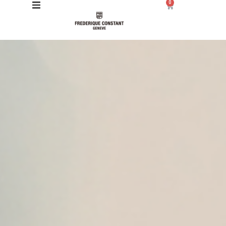
0
Giới thiệu
Manufacture
Sản phẩm
Bộ sưu tập
Dịch vụ
Store