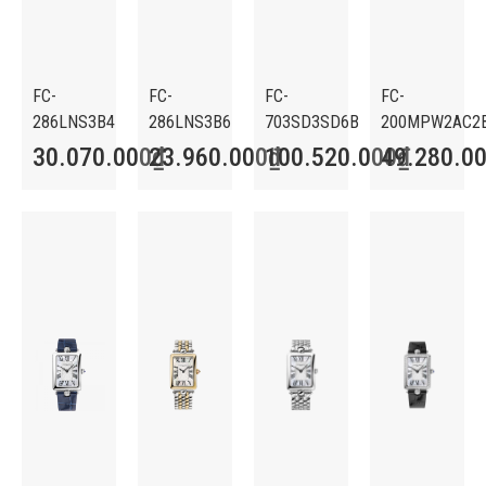
FC-
FC-
FC-
FC-
286LNS3B4
286LNS3B6
703SD3SD6B
200MPW2AC2
30.070.000
23.960.000
₫
100.520.000
₫
49.280.0
₫