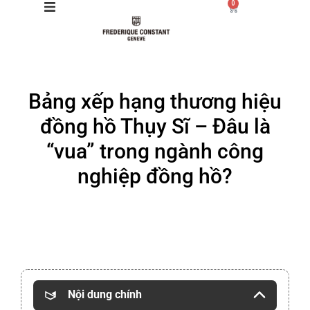
0
Giới thiệu
Bảng xếp hạng thương hiệu
Manufacture
đồng hồ Thụy Sĩ – Đâu là
Sản phẩm
“vua” trong ngành công
nghiệp đồng hồ?
Bộ sưu tập
Dịch vụ
Store
Nội dung chính