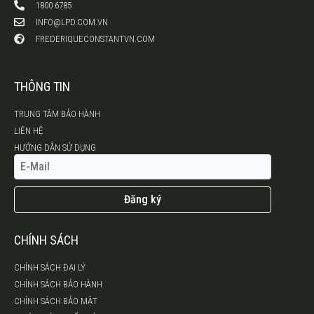
1800 6785
INFO@LPD.COM.VN
FREDERIQUECONSTANTVN.COM
THÔNG TIN
TRUNG TÂM BẢO HÀNH
LIÊN HỆ
HƯỚNG DẪN SỬ DỤNG
Đăng ký
CHÍNH SÁCH
CHÍNH SÁCH ĐẠI LÝ
CHÍNH SÁCH BẢO HÀNH
CHÍNH SÁCH BẢO MẬT