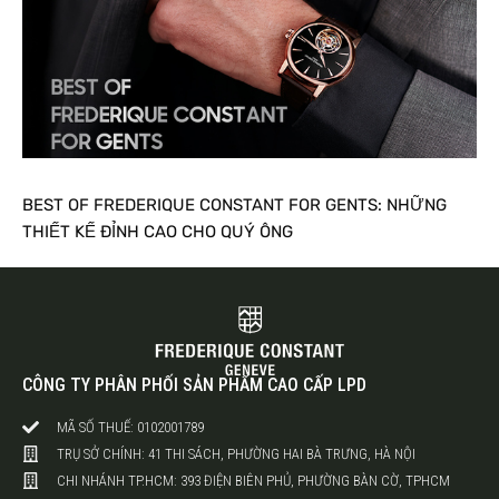
BEST OF FREDERIQUE CONSTANT FOR GENTS: NHỮNG
THIẾT KẾ ĐỈNH CAO CHO QUÝ ÔNG
CÔNG TY PHÂN PHỐI SẢN PHẨM CAO CẤP LPD
MÃ SỐ THUẾ: 0102001789
TRỤ SỞ CHÍNH: 41 THI SÁCH, PHƯỜNG HAI BÀ TRƯNG, HÀ NỘI
CHI NHÁNH TP.HCM: 393 ĐIỆN BIÊN PHỦ, PHƯỜNG BÀN CỜ, TPHCM