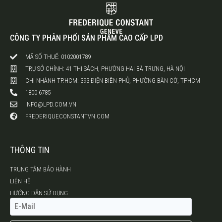
CÔNG TY PHÂN PHỐI SẢN PHẨM CAO CẤP LPD
MÃ SỐ THUẾ: 0102001789
TRỤ SỞ CHÍNH: 41 THI SÁCH, PHƯỜNG HAI BÀ TRƯNG, HÀ NỘI
CHI NHÁNH TP.HCM: 393 ĐIỆN BIÊN PHỦ, PHƯỜNG BÀN CỜ, TPHCM
1800 6785
INFO@LPD.COM.VN
FREDERIQUECONSTANTVN.COM
THÔNG TIN
TRUNG TÂM BẢO HÀNH
LIÊN HỆ
HƯỚNG DẪN SỬ DỤNG