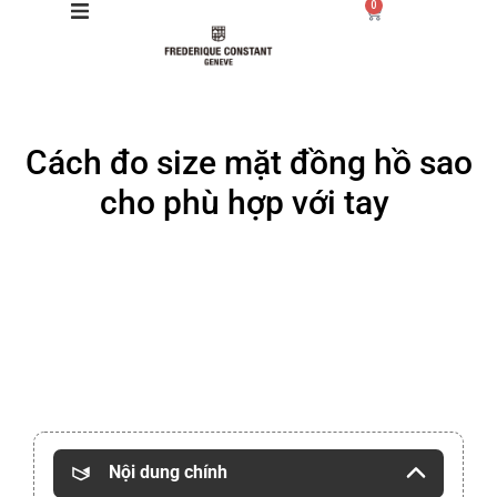
0
Giới thiệu
Cách đo size mặt đồng hồ sao
Manufacture
cho phù hợp với tay
Sản phẩm
Bộ sưu tập
Dịch vụ
Store
Nội dung chính