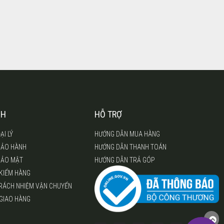
CH
HỖ TRỢ
ẠI LÝ
HƯỚNG DẪN MUA HÀNG
BẢO HÀNH
HƯỚNG DẪN THANH TOÁN
BẢO MẬT
HƯỚNG DẪN TRẢ GÓP
 KIỂM HÀNG
TRÁCH NHIỆM VẬN CHUYỂN
 GIAO HÀNG