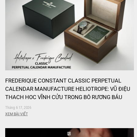
FREDERIQUE CONSTANT CLASSIC PERPETUAL
CALENDAR MANUFACTURE HELIOTROPE: VŨ ĐIỆU
THẠCH HỌC VĨNH CỬU TRONG BỘ RƯƠNG BÁU
“THE ELEMENTS”
Tháng 6 17, 2026
XEM BÀI VIẾT