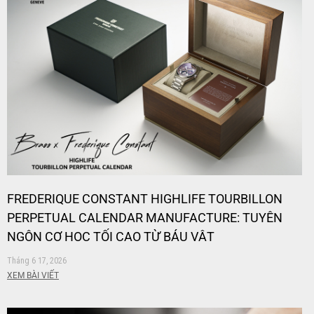
FREDERIQUE CONSTANT HIGHLIFE TOURBILLON
PERPETUAL CALENDAR MANUFACTURE: TUYÊN
NGÔN CƠ HỌC TỐI CAO TỪ BÁU VẬT
COMPLICATION KÉP
Tháng 6 17, 2026
XEM BÀI VIẾT