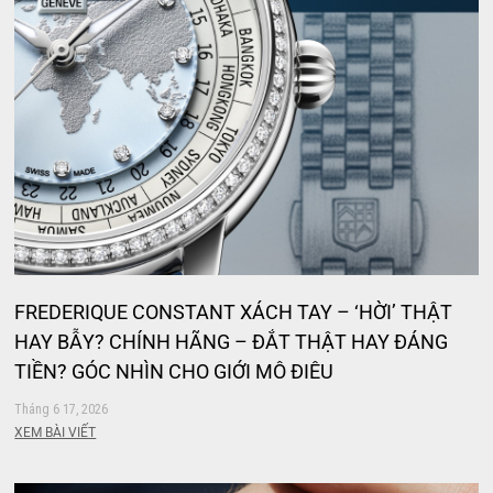
FREDERIQUE CONSTANT XÁCH TAY – ‘HỜI’ THẬT
HAY BẪY? CHÍNH HÃNG – ĐẮT THẬT HAY ĐÁNG
TIỀN? GÓC NHÌN CHO GIỚI MỘ ĐIỆU
Tháng 6 17, 2026
XEM BÀI VIẾT