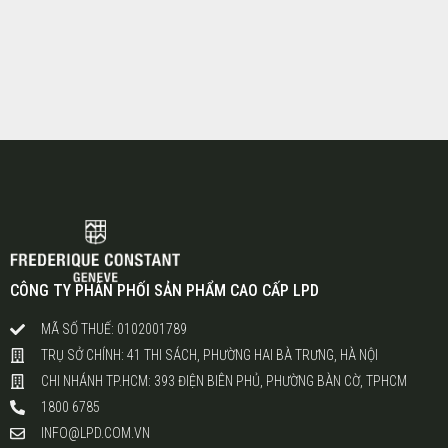
CÔNG TY PHÂN PHỐI SẢN PHẨM CAO CẤP LPD
MÃ SỐ THUẾ: 0102001789
TRỤ SỞ CHÍNH: 41 THI SÁCH, PHƯỜNG HAI BÀ TRƯNG, HÀ NỘI
CHI NHÁNH TP.HCM: 393 ĐIỆN BIÊN PHỦ, PHƯỜNG BÀN CỜ, TPHCM
1800 6785
INFO@LPD.COM.VN