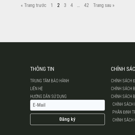
« Trang trước
1
2
3
4
…
42
Trang sau »
THÔNG TIN
CHÍNH SÁ
TRUNG TÂM BẢO HÀNH
CHÍNH SÁCH Đ
LIÊN HỆ
CHÍNH SÁCH 
HƯỚNG DẪN SỬ DỤNG
CHÍNH SÁCH 
CHÍNH SÁCH
PHÂN ĐỊNH 
Đăng ký
CHÍNH SÁCH