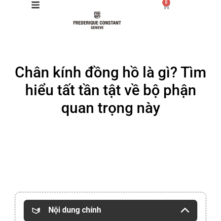
0
Giới thiệu
Chân kính đồng hồ là gì? Tìm
Manufacture
hiểu tất tần tật về bộ phận
Sản phẩm
quan trọng này
Bộ sưu tập
Dịch vụ
Store
Nội dung chính