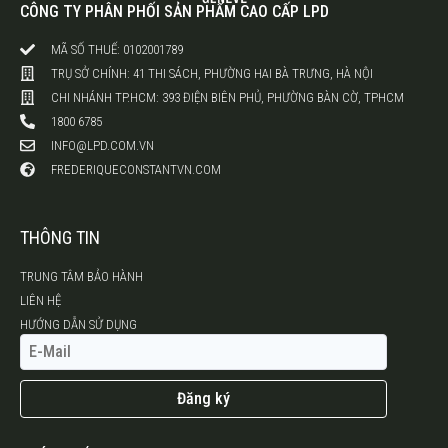
CÔNG TY PHÂN PHỐI SẢN PHẨM CAO CẤP LPD
MÃ SỐ THUẾ: 0102001789
TRỤ SỞ CHÍNH: 41 THI SÁCH, PHƯỜNG HAI BÀ TRƯNG, HÀ NỘI
CHI NHÁNH TP.HCM: 393 ĐIỆN BIÊN PHỦ, PHƯỜNG BÀN CỜ, TPHCM
1800 6785
INFO@LPD.COM.VN
FREDERIQUECONSTANTVN.COM
THÔNG TIN
TRUNG TÂM BẢO HÀNH
LIÊN HỆ
HƯỚNG DẪN SỬ DỤNG
Đăng ký