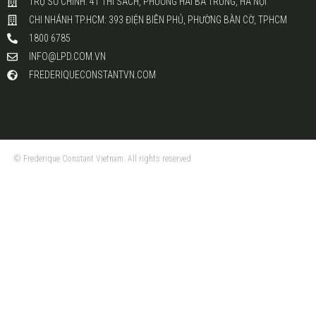
TRỤ SỞ CHÍNH: 41 THI SÁCH, PHƯỜNG HAI BÀ TRƯNG, HÀ NỘI
CHI NHÁNH TP.HCM: 393 ĐIỆN BIÊN PHỦ, PHƯỜNG BÀN CỜ, TPHCM
1800 6785
INFO@LPD.COM.VN
FREDERIQUECONSTANTVN.COM
© Frederique Constant Vietnam. All rights reserved