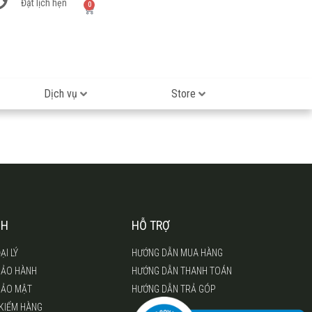
Đặt lịch hẹn
0
Dịch vụ
Store
CH
HỖ TRỢ
ẠI LÝ
HƯỚNG DẪN MUA HÀNG
BẢO HÀNH
HƯỚNG DẪN THANH TOÁN
BẢO MẬT
HƯỚNG DẪN TRẢ GÓP
 KIỂM HÀNG