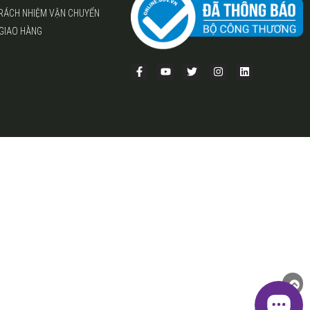
TRÁCH NHIỆM VẬN CHUYỂN
 GIAO HÀNG