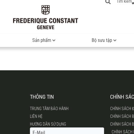
Tìm kiếm
Sản phẩm
Bộ sưu tập
THÔNG TIN
CHÍNH SÁ
TRUNG TÂM BẢO HÀNH
CHÍNH SÁCH Đ
LIÊN HỆ
CHÍNH SÁCH 
HƯỚNG DẪN SỬ DỤNG
CHÍNH SÁCH 
CHÍNH SÁCH