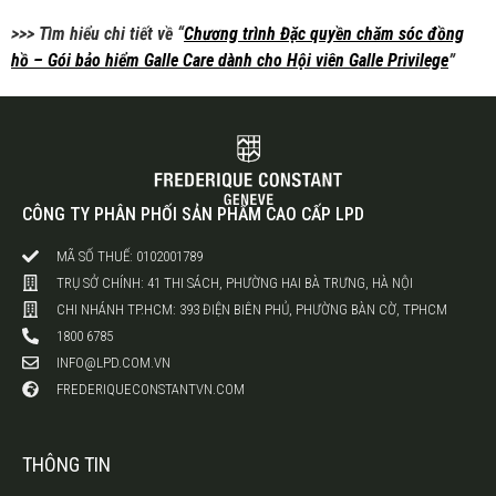
>>> Tìm hiểu chi tiết về “
Chương trình Đặc quyền chăm sóc đồng
hồ – Gói bảo hiểm Galle Care dành cho Hội viên Galle Privilege
”
CÔNG TY PHÂN PHỐI SẢN PHẨM CAO CẤP LPD
MÃ SỐ THUẾ: 0102001789
TRỤ SỞ CHÍNH: 41 THI SÁCH, PHƯỜNG HAI BÀ TRƯNG, HÀ NỘI
CHI NHÁNH TP.HCM: 393 ĐIỆN BIÊN PHỦ, PHƯỜNG BÀN CỜ, TPHCM
1800 6785
INFO@LPD.COM.VN
FREDERIQUECONSTANTVN.COM
THÔNG TIN