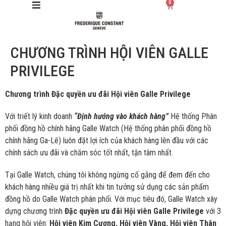
0
CHƯƠNG TRÌNH HỘI VIÊN GALLE
Giới thiệu
PRIVILEGE
Manufacture
Chương trình Đặc quyền ưu đãi Hội viên Galle Privilege
Sản phẩm
Với triết lý kinh doanh
“Định hướng vào khách hàng”
Hệ thống Phân
phối đồng hồ chính hãng Galle Watch (Hệ thống phân phối đồng hồ
Bộ sưu tập
chính hãng Ga-Lê) luôn đặt lợi ích của khách hàng lên đầu với các
chính sách ưu đãi và chăm sóc tốt nhất, tận tâm nhất.
Dịch vụ
Tại Galle Watch, chúng tôi không ngừng cố gắng để đem đến cho
khách hàng nhiều giá trị nhất khi tin tưởng sử dụng các sản phẩm
Store
đồng hồ do Galle Watch phân phối. Với mục tiêu đó, Galle Watch xây
dựng chương trình
Đặc quyền ưu đãi
Hội viên Galle Privilege
với 3
hạng hội viên:
Hội viên Kim Cương, Hội viên Vàng, Hội viên Thân