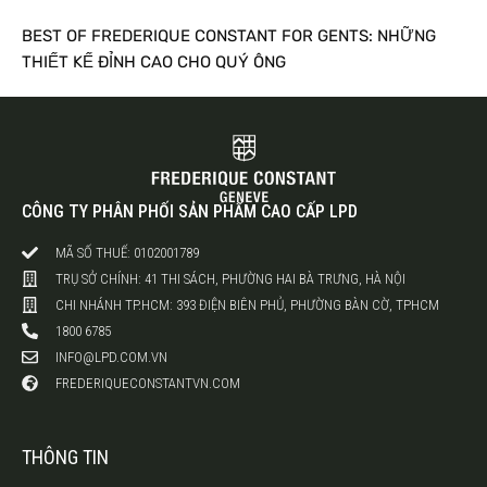
BEST OF FREDERIQUE CONSTANT FOR GENTS: NHỮNG
THIẾT KẾ ĐỈNH CAO CHO QUÝ ÔNG
CÔNG TY PHÂN PHỐI SẢN PHẨM CAO CẤP LPD
MÃ SỐ THUẾ: 0102001789
TRỤ SỞ CHÍNH: 41 THI SÁCH, PHƯỜNG HAI BÀ TRƯNG, HÀ NỘI
CHI NHÁNH TP.HCM: 393 ĐIỆN BIÊN PHỦ, PHƯỜNG BÀN CỜ, TPHCM
1800 6785
INFO@LPD.COM.VN
FREDERIQUECONSTANTVN.COM
THÔNG TIN