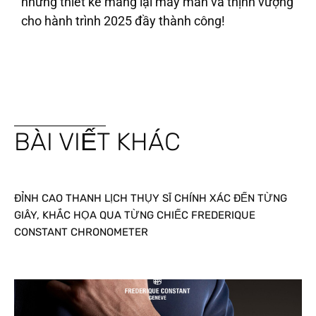
những thiết kế mang lại may mắn và thịnh vượng
cho hành trình 2025 đầy thành công!
BÀI VIẾT KHÁC
ĐỈNH CAO THANH LỊCH THỤY SĨ CHÍNH XÁC ĐẾN TỪNG
GIÂY, KHẮC HỌA QUA TỪNG CHIẾC FREDERIQUE
CONSTANT CHRONOMETER