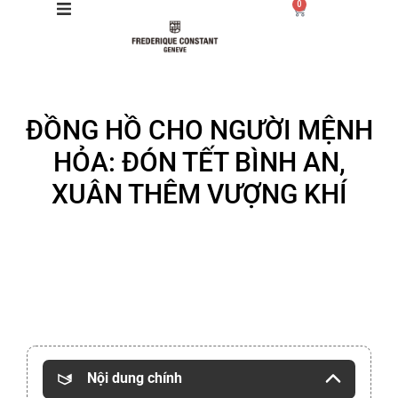
0
Giới thiệu
ĐỒNG HỒ CHO NGƯỜI MỆNH
Manufacture
HỎA: ĐÓN TẾT BÌNH AN,
Sản phẩm
XUÂN THÊM VƯỢNG KHÍ
Bộ sưu tập
Dịch vụ
Store
Nội dung chính