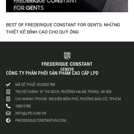
BEST OF FREDERIQUE CONSTANT FOR GENTS: NHỮNG
THIẾT KẾ ĐỈNH CAO CHO QUÝ ÔNG
CÔNG TY PHÂN PHỐI SẢN PHẨM CAO CẤP LPD
MÃ SỐ THUẾ: 0102001789
TRỤ SỞ CHÍNH: 41 THI SÁCH, PHƯỜNG HAI BÀ TRƯNG, HÀ NỘI
CHI NHÁNH TP.HCM: 393 ĐIỆN BIÊN PHỦ, PHƯỜNG BÀN CỜ, TPHCM
1800 6785
INFO@LPD.COM.VN
FREDERIQUECONSTANTVN.COM