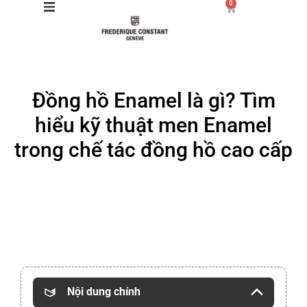
0
Giới thiệu
Đồng hồ Enamel là gì? Tìm
Manufacture
hiểu kỹ thuật men Enamel
Sản phẩm
trong chế tác đồng hồ cao cấp
Bộ sưu tập
Dịch vụ
Store
Nội dung chính