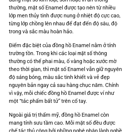
thường, mặt số Enamel được tạo nên từ nhiều
lớp men thủy tinh được nung ở nhiệt độ cực cao,
từng lớp chồng lên nhau để đạt đến độ sâu, độ
trong và sắc màu hoàn hảo.
Điểm đặc biệt của đồng hồ Enamel nằm ở tính
trường tồn. Trong khi các loại
mặt số
thông
thường có thể phai màu, ố vàng hoặc xước mờ
theo thời gian, thì mặt số Enamel vẫn giữ nguyên
độ sáng bóng, màu sắc tinh khiết và vẻ đẹp
nguyên bản ngay cả sau hàng chục năm. Chính
vì vậy, mỗi chiếc đồng hồ Enamel được ví như
một “tác phẩm bất tử” trên cổ tay.
Ngoài giá trị thẩm mỹ, đồng hồ Enamel còn
mang tính sưu tầm cao. Mỗi mặt số đều được
chế tác thủ công bởi những nghệ nhân lành nghề,