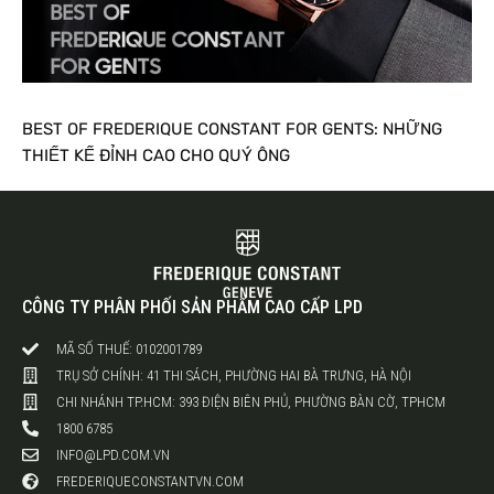
BEST OF FREDERIQUE CONSTANT FOR GENTS: NHỮNG
THIẾT KẾ ĐỈNH CAO CHO QUÝ ÔNG
CÔNG TY PHÂN PHỐI SẢN PHẨM CAO CẤP LPD
MÃ SỐ THUẾ: 0102001789
TRỤ SỞ CHÍNH: 41 THI SÁCH, PHƯỜNG HAI BÀ TRƯNG, HÀ NỘI
CHI NHÁNH TP.HCM: 393 ĐIỆN BIÊN PHỦ, PHƯỜNG BÀN CỜ, TPHCM
1800 6785
INFO@LPD.COM.VN
FREDERIQUECONSTANTVN.COM