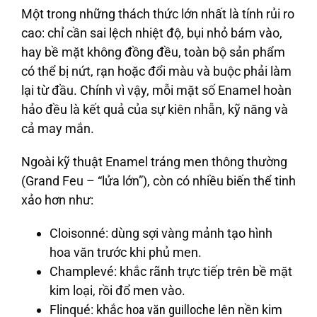
Một trong những thách thức lớn nhất là tính rủi ro
cao: chỉ cần sai lệch nhiệt độ, bụi nhỏ bám vào,
hay bề mặt không đồng đều, toàn bộ sản phẩm
có thể bị nứt, rạn hoặc đổi màu và buộc phải làm
lại từ đầu. Chính vì vậy, mỗi mặt số Enamel hoàn
hảo đều là kết quả của sự kiên nhẫn, kỹ năng và
cả may mắn.
Ngoài kỹ thuật Enamel tráng men thông thường
(Grand Feu – “lửa lớn”), còn có nhiều biến thể tinh
xảo hơn như:
Cloisonné: dùng sợi vàng mảnh tạo hình
hoa văn trước khi phủ men.
Champlevé: khắc rãnh trực tiếp trên bề mặt
kim loại, rồi đổ men vào.
Flinqué: khắc
hoa văn guilloche
lên nền kim