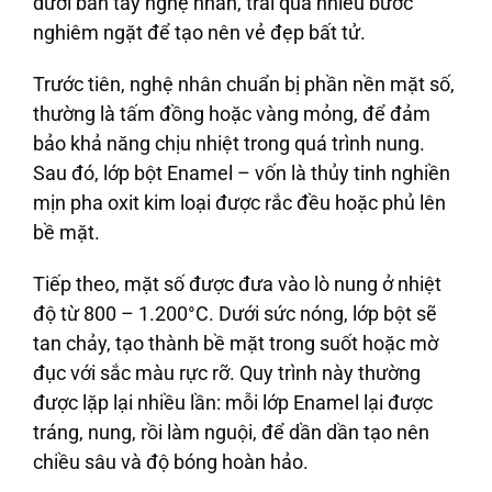
dưới bàn tay nghệ nhân, trải qua nhiều bước
nghiêm ngặt để tạo nên vẻ đẹp bất tử.
Trước tiên, nghệ nhân chuẩn bị phần nền mặt số,
thường là tấm đồng hoặc vàng mỏng, để đảm
bảo khả năng chịu nhiệt trong quá trình nung.
Sau đó, lớp bột Enamel – vốn là thủy tinh nghiền
mịn pha oxit kim loại được rắc đều hoặc phủ lên
bề mặt.
Tiếp theo, mặt số được đưa vào lò nung ở nhiệt
độ từ 800 – 1.200°C. Dưới sức nóng, lớp bột sẽ
tan chảy, tạo thành bề mặt trong suốt hoặc mờ
đục với sắc màu rực rỡ. Quy trình này thường
được lặp lại nhiều lần: mỗi lớp Enamel lại được
tráng, nung, rồi làm nguội, để dần dần tạo nên
chiều sâu và độ bóng hoàn hảo.