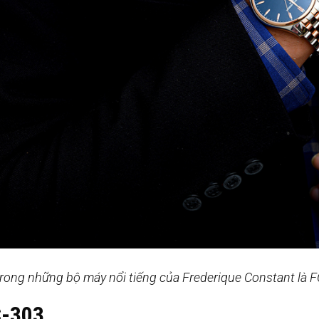
rong những bộ máy nổi tiếng của Frederique Constant là 
C-303