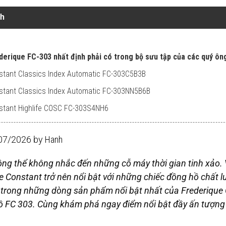
nh
derique FC-303 nhất định phải có trong bộ sưu tập của các quý ôn
nstant Classics Index Automatic FC-303C5B3B
nstant Classics Index Automatic FC-303NN5B6B
nstant Highlife COSC FC-303S4NH6
/07/2026 by
Hanh
ông thể không nhắc đến những cỗ máy thời gian tinh xảo. 
e Constant trở nên nổi bật với những chiếc đồng hồ chất lư
 trong những dòng sản phẩm nổi bật nhất của Frederique
ồ FC 303. Cùng khám phá ngay điểm nổi bật đầy ấn tượng