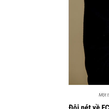
Một t
Đôi nét về F