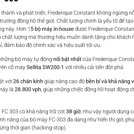
 thành và phát triển, Frederique Constant không ngừng nỗ
 trường đồng hồ thế giới. Chất lượng chính là yếu tố để t
ng này. Hơn 1
5 bộ máy in-house
được Frederique Constan
ho chất lượng mà thương hiệu muốn dành tặng cho khách
ỉ, đảm bảo độ chính xác và hiệu suất tối ưu.
 những bộ máy tự động
nổi bật nhất
của Frederique Const
trên cỗ máy
Sellita SW200-1
với nhiều cải tiến đột phá.
ật với
26 chân kính
giúp nâng cao độ
bền bỉ và khả năng v
máy là
28.800 vph
, giúp những chiếc đồng hồ hoạt động c
 FC 303 có khả năng trữ cót
38 giờ
, như vậy người dùng c
Tính năng của bộ máy FC-303 đa dạng như hiển thị giờ, phút,
ừng thời gian (hacking stop).