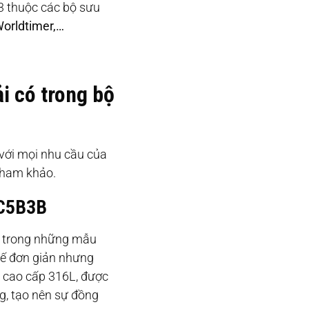
3 thuộc các bộ sưu
Worldtimer,…
i có trong bộ
 với mọi nhu cầu của
tham khảo.
3C5B3B
ột trong những mẫu
kế đơn giản nhưng
ỉ cao cấp 316L, được
g, tạo nên sự đồng