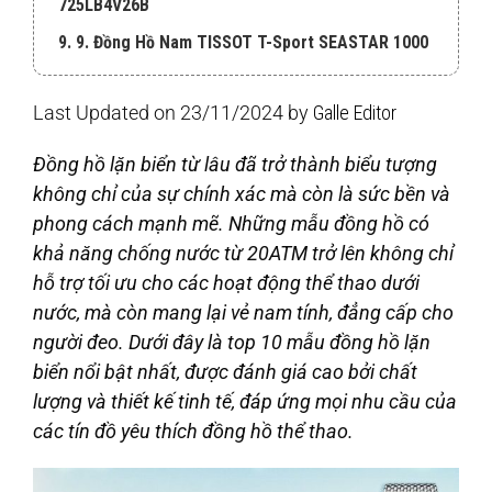
725LB4V26B
9. 9. Đồng Hồ Nam TISSOT T-Sport SEASTAR 1000
POWERMATIC 80 SILICIUM T120.407.17.041.01
10. 10. Đồng hồ Nam EDOX SKYDIVER DATE
Last Updated on 23/11/2024 by
Galle Editor
AUTOMATIC LIMITED EDITION 80126-357RNM-NIRB
Đồng hồ lặn biển từ lâu đã trở thành biểu tượng
không chỉ của sự chính xác mà còn là sức bền và
phong cách mạnh mẽ. Những mẫu đồng hồ có
khả năng chống nước từ 20ATM trở lên không chỉ
hỗ trợ tối ưu cho các hoạt động thể thao dưới
nước, mà còn mang lại vẻ nam tính, đẳng cấp cho
người đeo. Dưới đây là top 10 mẫu đồng hồ lặn
biển nổi bật nhất, được đánh giá cao bởi chất
lượng và thiết kế tinh tế, đáp ứng mọi nhu cầu của
các tín đồ yêu thích đồng hồ thể thao.