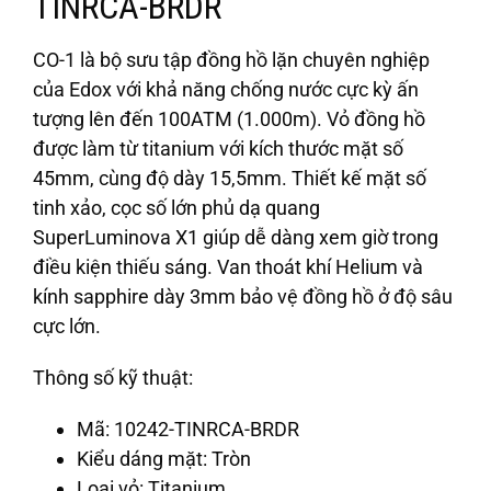
TINRCA-BRDR
CO-1 là bộ sưu tập đồng hồ lặn chuyên nghiệp
của Edox với khả năng chống nước cực kỳ ấn
tượng lên đến 100ATM (1.000m). Vỏ đồng hồ
được làm từ titanium với kích thước mặt số
45mm, cùng độ dày 15,5mm. Thiết kế mặt số
tinh xảo, cọc số lớn phủ dạ quang
SuperLuminova X1 giúp dễ dàng xem giờ trong
điều kiện thiếu sáng. Van thoát khí Helium và
kính sapphire dày 3mm bảo vệ đồng hồ ở độ sâu
cực lớn.
Thông số kỹ thuật:
Mã: 10242-TINRCA-BRDR
Kiểu dáng mặt: Tròn
Loại vỏ: Titanium