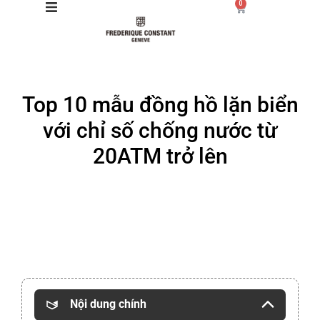
0
Giới thiệu
Top 10 mẫu đồng hồ lặn biển
Manufacture
với chỉ số chống nước từ
Sản phẩm
20ATM trở lên
Bộ sưu tập
Dịch vụ
Store
Nội dung chính