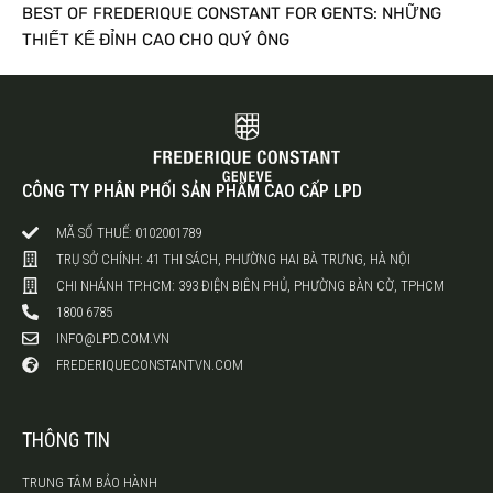
BEST OF FREDERIQUE CONSTANT FOR GENTS: NHỮNG
THIẾT KẾ ĐỈNH CAO CHO QUÝ ÔNG
CÔNG TY PHÂN PHỐI SẢN PHẨM CAO CẤP LPD
MÃ SỐ THUẾ: 0102001789
TRỤ SỞ CHÍNH: 41 THI SÁCH, PHƯỜNG HAI BÀ TRƯNG, HÀ NỘI
CHI NHÁNH TP.HCM: 393 ĐIỆN BIÊN PHỦ, PHƯỜNG BÀN CỜ, TPHCM
1800 6785
INFO@LPD.COM.VN
FREDERIQUECONSTANTVN.COM
THÔNG TIN
TRUNG TÂM BẢO HÀNH