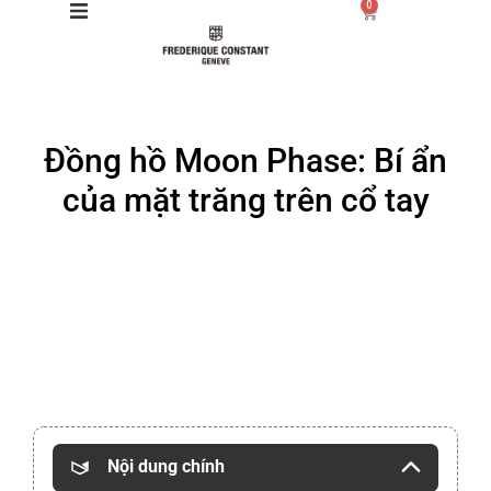
0
Giới thiệu
Đồng hồ Moon Phase: Bí ẩn
Manufacture
của mặt trăng trên cổ tay
Sản phẩm
Bộ sưu tập
Dịch vụ
Store
Nội dung chính