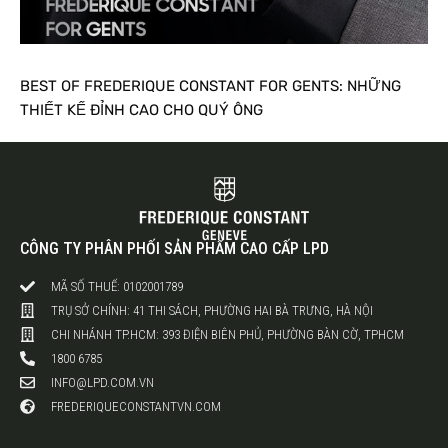
BEST OF FREDERIQUE CONSTANT FOR GENTS: NHỮNG
THIẾT KẾ ĐỈNH CAO CHO QUÝ ÔNG
CÔNG TY PHÂN PHỐI SẢN PHẨM CAO CẤP LPD
MÃ SỐ THUẾ: 0102001789
TRỤ SỞ CHÍNH: 41 THI SÁCH, PHƯỜNG HAI BÀ TRƯNG, HÀ NỘI
CHI NHÁNH TP.HCM: 393 ĐIỆN BIÊN PHỦ, PHƯỜNG BÀN CỜ, TPHCM
1800 6785
INFO@LPD.COM.VN
FREDERIQUECONSTANTVN.COM