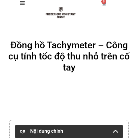
0
Giới thiệu
Đồng hồ Tachymeter – Công
Manufacture
cụ tính tốc độ thu nhỏ trên cổ
Sản phẩm
tay
Bộ sưu tập
Dịch vụ
Stores
Nội dung chính