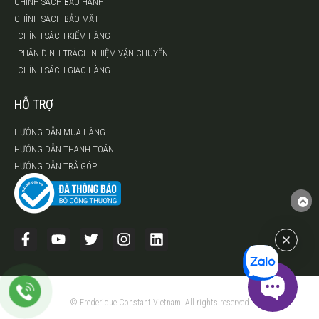
CHÍNH SÁCH BẢO HÀNH
CHÍNH SÁCH BẢO MẬT
CHÍNH SÁCH KIỂM HÀNG
PHÂN ĐỊNH TRÁCH NHIỆM VẬN CHUYỂN
CHÍNH SÁCH GIAO HÀNG
HỖ TRỢ
HƯỚNG DẪN MUA HÀNG
HƯỚNG DẪN THANH TOÁN
HƯỚNG DẪN TRẢ GÓP
© Frederique Constant Vietnam. All rights reserved