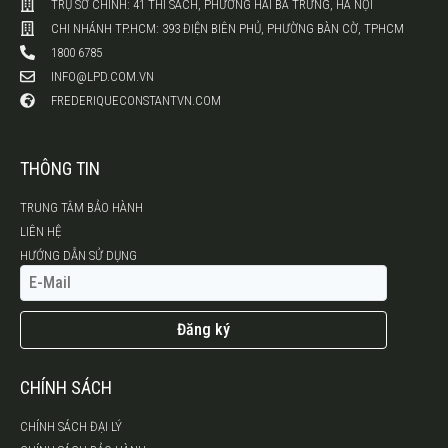
TRỤ SỞ CHÍNH: 41 THI SÁCH, PHƯỜNG HAI BÀ TRƯNG, HÀ NỘI
CHI NHÁNH TP.HCM: 393 ĐIỆN BIÊN PHỦ, PHƯỜNG BÀN CỜ, TPHCM
1800 6785
INFO@LPD.COM.VN
FREDERIQUECONSTANTVN.COM
THÔNG TIN
TRUNG TÂM BẢO HÀNH
LIÊN HỆ
HƯỚNG DẪN SỬ DỤNG
Đăng ký
CHÍNH SÁCH
CHÍNH SÁCH ĐẠI LÝ