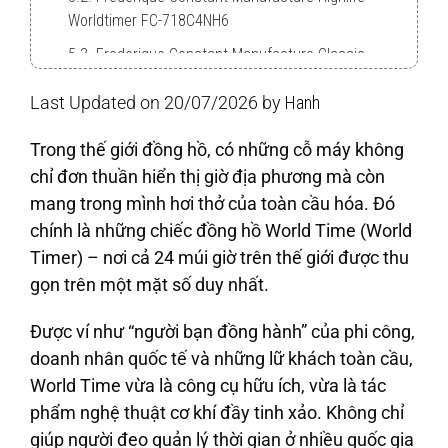
Worldtimer FC-718C4NH6
5.3. Frederique Constant Manufacture Classic
Worldtimer FC-718NWM4H6
Last Updated on 20/07/2026 by
Hanh
5.4. Frederique Constant Manufacture Classic
Worldtimer FC-718WM4H4
Trong thế giới đồng hồ, có những cỗ máy không
5.5. Frederique Constant Manufacture Classic
chỉ đơn thuần hiển thị giờ địa phương mà còn
Worldtimer FC-718KWM4H6
mang trong mình hơi thở của toàn cầu hóa. Đó
chính là những chiếc đồng hồ World Time (World
Timer) – nơi cả 24 múi giờ trên thế giới được thu
gọn trên một mặt số duy nhất.
Được ví như “người bạn đồng hành” của phi công,
doanh nhân quốc tế và những lữ khách toàn cầu,
World Time vừa là công cụ hữu ích, vừa là tác
phẩm nghệ thuật cơ khí đầy tinh xảo. Không chỉ
giúp người đeo quản lý thời gian ở nhiều quốc gia