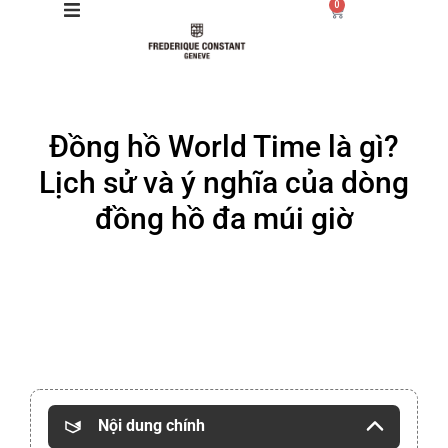
0
Giới thiệu
Đồng hồ World Time là gì?
Manufacture
Lịch sử và ý nghĩa của dòng
Sản phẩm
đồng hồ đa múi giờ
Bộ sưu tập
Dịch vụ
Store
Nội dung chính