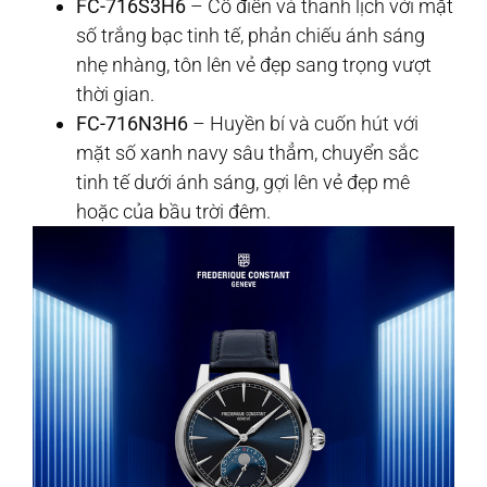
FC-716S3H6
– Cổ điển và thanh lịch với mặt
số trắng bạc tinh tế, phản chiếu ánh sáng
nhẹ nhàng, tôn lên vẻ đẹp sang trọng vượt
thời gian.
FC-716N3H6
– Huyền bí và cuốn hút với
mặt số xanh navy sâu thẳm, chuyển sắc
tinh tế dưới ánh sáng, gợi lên vẻ đẹp mê
hoặc của bầu trời đêm.