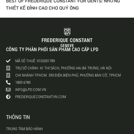
BEST OF FREDERIQUE CONSTANT FOR GENTS: NHỮNG
THIẾT KẾ ĐỈNH CAO CHO QUÝ ÔNG
CÔNG TY PHÂN PHỐI SẢN PHẨM CAO CẤP LPD
MÃ SỐ THUẾ: 0102001789
TRỤ SỞ CHÍNH: 41 THI SÁCH, PHƯỜNG HAI BÀ TRƯNG, HÀ NỘI
CHI NHÁNH TP.HCM: 393 ĐIỆN BIÊN PHỦ, PHƯỜNG BÀN CỜ, TPHCM
1800 6785
INFO@LPD.COM.VN
FREDERIQUECONSTANTVN.COM
THÔNG TIN
TRUNG TÂM BẢO HÀNH