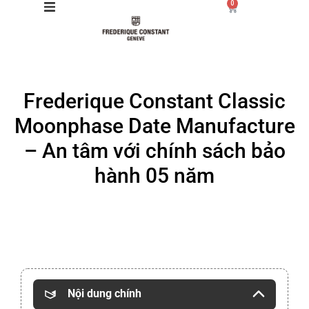
0
Giới thiệu
Frederique Constant Classic
Manufacture
Moonphase Date Manufacture
Sản phẩm
– An tâm với chính sách bảo
hành 05 năm
Bộ sưu tập
Dịch vụ
Store
Nội dung chính