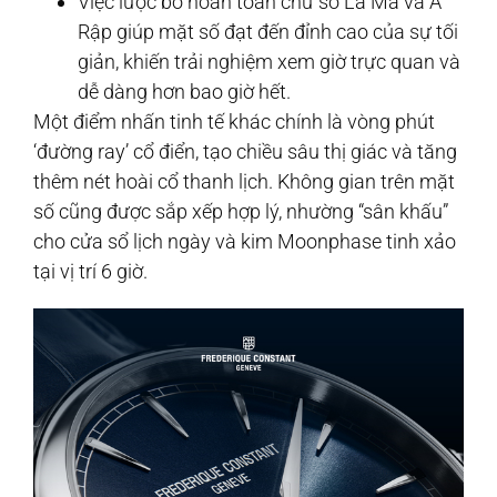
Việc lược bỏ hoàn toàn chữ số La Mã và Ả
Rập giúp mặt số đạt đến đỉnh cao của sự tối
giản, khiến trải nghiệm xem giờ trực quan và
dễ dàng hơn bao giờ hết.
Một điểm nhấn tinh tế khác chính là vòng phút
‘đường ray’ cổ điển, tạo chiều sâu thị giác và tăng
thêm nét hoài cổ thanh lịch. Không gian trên mặt
số cũng được sắp xếp hợp lý, nhường “sân khấu”
cho cửa sổ lịch ngày và kim Moonphase tinh xảo
tại vị trí 6 giờ.