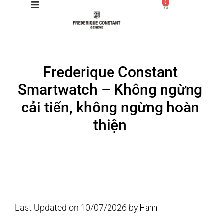
0
Giới thiệu
Frederique Constant
Manufacture
Smartwatch – Không ngừng
Sản phẩm
cải tiến, không ngừng hoàn
thiện
Bộ sưu tập
Dịch vụ
Store
Last Updated on 10/07/2026 by
Hanh