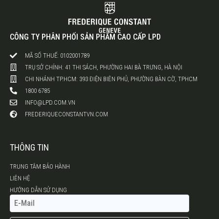
CÔNG TY PHÂN PHỐI SẢN PHẨM CAO CẤP LPD
MÃ SỐ THUẾ: 0102001789
TRỤ SỞ CHÍNH: 41 THI SÁCH, PHƯỜNG HAI BÀ TRƯNG, HÀ NỘI
CHI NHÁNH TP.HCM: 393 ĐIỆN BIÊN PHỦ, PHƯỜNG BÀN CỜ, TPHCM
1800 6785
INFO@LPD.COM.VN
FREDERIQUECONSTANTVN.COM
THÔNG TIN
TRUNG TÂM BẢO HÀNH
LIÊN HỆ
HƯỚNG DẪN SỬ DỤNG