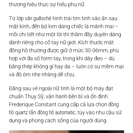
thương hiệu thực sự hiểu phụ nữ.
Từ lớp
vân guilloché
hình trái tim tinh xảo ẩn sau
mặt kính, đến bộ kim dáng chiếc lá mảnh mai –
mỗi chi tiết như một lời thì thầm đầy duyên dáng
dành riêng cho cổ tay nữ giới. Kích thước mặt
đồng hồ thường được giữ ở mức 30-36mm, phù
hợp với đa số form tay, trong khi dây đeo – dù
bằng thép không gỉ hay da – luôn có sự mềm mại
và độ ôm nhẹ nhàng dễ chịu.
Đằng sau vẻ ngoài nữ tính là một bộ máy đạt
chuẩn Thụy Sỹ, vận hành bền bỉ và ổn định.
Frederique Constant cung cấp cả lựa chọn
đồng
hồ quartz
lẫn
đồng hồ automatic
, tùy vào nhu cầu sử
dụng và phong cách sống của người dùng.