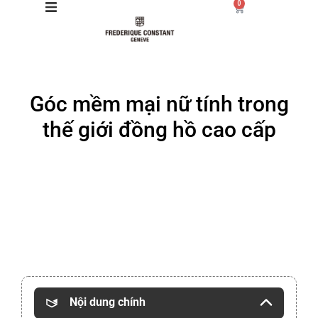
0
Giới thiệu
Góc mềm mại nữ tính trong
Manufacture
thế giới đồng hồ cao cấp
Sản phẩm
Bộ sưu tập
Dịch vụ
Store
Nội dung chính