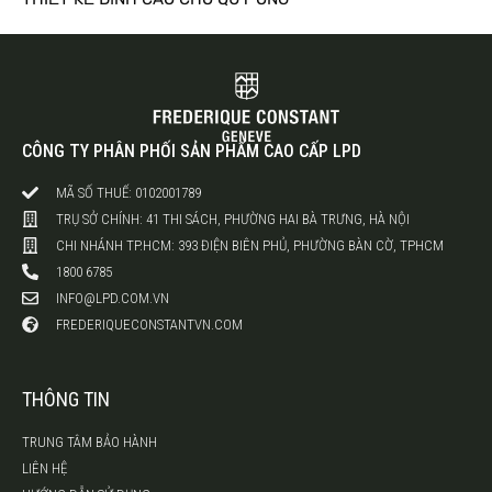
CÔNG TY PHÂN PHỐI SẢN PHẨM CAO CẤP LPD
MÃ SỐ THUẾ: 0102001789
TRỤ SỞ CHÍNH: 41 THI SÁCH, PHƯỜNG HAI BÀ TRƯNG, HÀ NỘI
CHI NHÁNH TP.HCM: 393 ĐIỆN BIÊN PHỦ, PHƯỜNG BÀN CỜ, TPHCM
1800 6785
INFO@LPD.COM.VN
FREDERIQUECONSTANTVN.COM
THÔNG TIN
TRUNG TÂM BẢO HÀNH
LIÊN HỆ