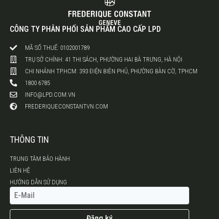
CÔNG TY PHÂN PHỐI SẢN PHẨM CAO CẤP LPD
MÃ SỐ THUẾ: 0102001789
TRỤ SỞ CHÍNH: 41 THI SÁCH, PHƯỜNG HAI BÀ TRƯNG, HÀ NỘI
CHI NHÁNH TP.HCM: 393 ĐIỆN BIÊN PHỦ, PHƯỜNG BÀN CỜ, TPHCM
1800 6785
INFO@LPD.COM.VN
FREDERIQUECONSTANTVN.COM
THÔNG TIN
TRUNG TÂM BẢO HÀNH
LIÊN HỆ
HƯỚNG DẪN SỬ DỤNG
Đăng ký