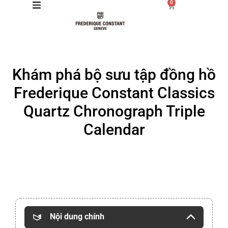
0
Giới thiệu
Khám phá bộ sưu tập đồng hồ
Manufacture
Frederique Constant Classics
Sản phẩm
Quartz Chronograph Triple
Calendar
Bộ sưu tập
Dịch vụ
Store
Nội dung chính