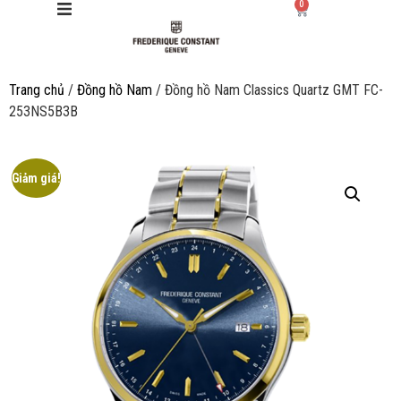
0
Trang chủ
/
Đồng hồ Nam
/ Đồng hồ Nam Classics Quartz GMT FC-
Giới thiệu
253NS5B3B
Manufacture
Giảm giá!
Sản phẩm
Bộ sưu tập
Dịch vụ
Store