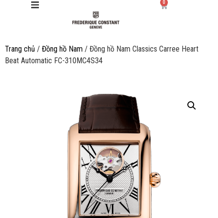
0
Trang chủ
/
Đồng hồ Nam
/ Đồng hồ Nam Classics Carree Heart
Giới thiệu
Beat Automatic FC-310MC4S34
Manufacture
Sản phẩm
Bộ sưu tập
Dịch vụ
Store