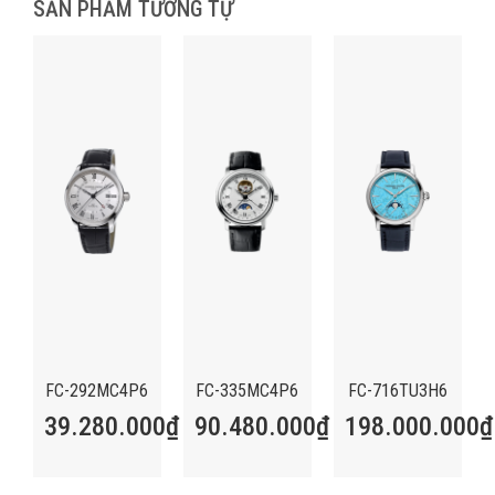
SẢN PHẨM TƯƠNG TỰ
FC-292MC4P6
FC-335MC4P6
FC-716TU3H6
39.280.000
₫
90.480.000
₫
198.000.000
₫