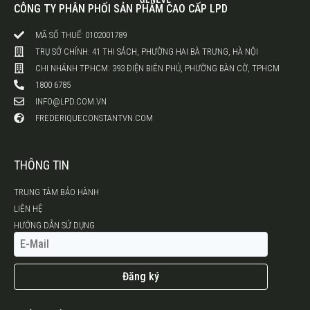
CÔNG TY PHÂN PHỐI SẢN PHẨM CAO CẤP LPD
MÃ SỐ THUẾ: 0102001789
TRỤ SỞ CHÍNH: 41 THI SÁCH, PHƯỜNG HAI BÀ TRƯNG, HÀ NỘI
CHI NHÁNH TP.HCM: 393 ĐIỆN BIÊN PHỦ, PHƯỜNG BÀN CỜ, TPHCM
1800 6785
INFO@LPD.COM.VN
FREDERIQUECONSTANTVN.COM
THÔNG TIN
TRUNG TÂM BẢO HÀNH
LIÊN HỆ
HƯỚNG DẪN SỬ DỤNG
Đăng ký