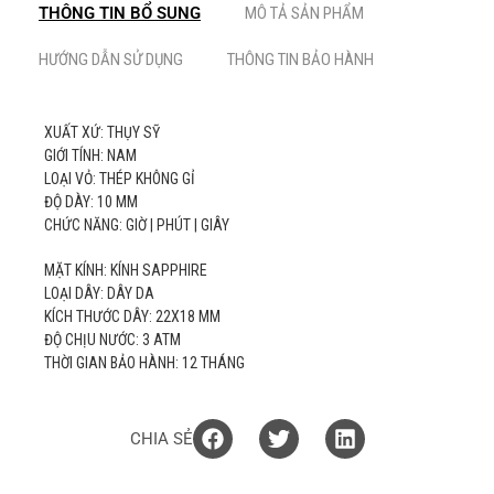
THÔNG TIN BỔ SUNG
MÔ TẢ SẢN PHẨM
HƯỚNG DẪN SỬ DỤNG
THÔNG TIN BẢO HÀNH
XUẤT XỨ: THỤY SỸ
GIỚI TÍNH: NAM
LOẠI VỎ: THÉP KHÔNG GỈ
ĐỘ DÀY: 10 MM
CHỨC NĂNG: GIỜ | PHÚT | GIÂY
MẶT KÍNH: KÍNH SAPPHIRE
LOẠI DÂY: DÂY DA
KÍCH THƯỚC DÂY: 22X18 MM
ĐỘ CHỊU NƯỚC: 3 ATM
THỜI GIAN BẢO HÀNH: 12 THÁNG
CHIA SẺ