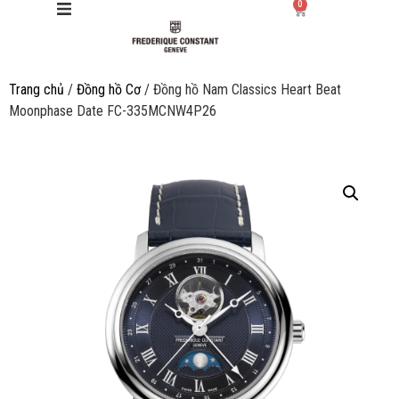
0
Trang chủ
/
Đồng hồ Cơ
/ Đồng hồ Nam Classics Heart Beat
Giới thiệu
Moonphase Date FC-335MCNW4P26
Manufacture
Sản phẩm
Bộ sưu tập
Dịch vụ
Store