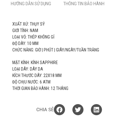
HƯỚNG DẪN SỬ DỤNG
THÔNG TIN BẢO HÀNH
XUẤT XỨ: THỤY SỸ
GIỚI TÍNH: NAM
LOẠI VỎ: THÉP KHÔNG GỈ
ĐỘ DÀY: 10 MM
CHỨC NĂNG: GIỜ | PHÚT | GIÂY/NGÀY/TUẦN TRĂNG
MẶT KÍNH: KÍNH SAPPHIRE
LOẠI DÂY: DÂY DA
KÍCH THƯỚC DÂY: 22X18 MM
ĐỘ CHỊU NƯỚC: 6 ATM
THỜI GIAN BẢO HÀNH: 12 THÁNG
CHIA SẺ