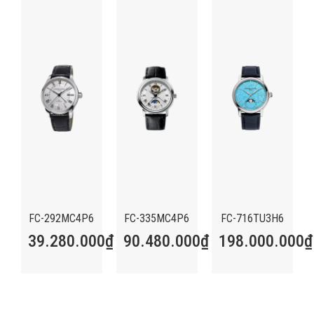
FC-292MC4P6
FC-335MC4P6
FC-716TU3H6
39.280.000
₫
90.480.000
₫
198.000.000
₫