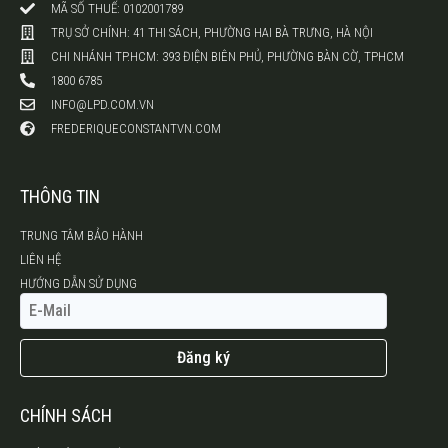
MÃ SỐ THUẾ: 0102001789
TRỤ SỞ CHÍNH: 41 THI SÁCH, PHƯỜNG HAI BÀ TRƯNG, HÀ NỘI
CHI NHÁNH TP.HCM: 393 ĐIỆN BIÊN PHỦ, PHƯỜNG BÀN CỜ, TPHCM
1800 6785
INFO@LPD.COM.VN
FREDERIQUECONSTANTVN.COM
THÔNG TIN
TRUNG TÂM BẢO HÀNH
LIÊN HỆ
HƯỚNG DẪN SỬ DỤNG
Đăng ký
CHÍNH SÁCH