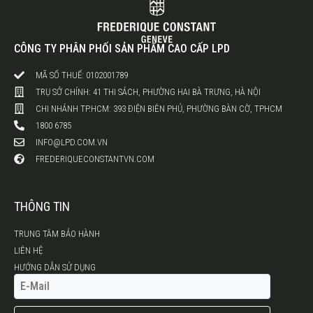
CÔNG TY PHÂN PHỐI SẢN PHẨM CAO CẤP LPD
MÃ SỐ THUẾ: 0102001789
TRỤ SỞ CHÍNH: 41 THI SÁCH, PHƯỜNG HAI BÀ TRƯNG, HÀ NỘI
CHI NHÁNH TP.HCM: 393 ĐIỆN BIÊN PHỦ, PHƯỜNG BÀN CỜ, TPHCM
1800 6785
INFO@LPD.COM.VN
FREDERIQUECONSTANTVN.COM
THÔNG TIN
TRUNG TÂM BẢO HÀNH
LIÊN HỆ
HƯỚNG DẪN SỬ DỤNG