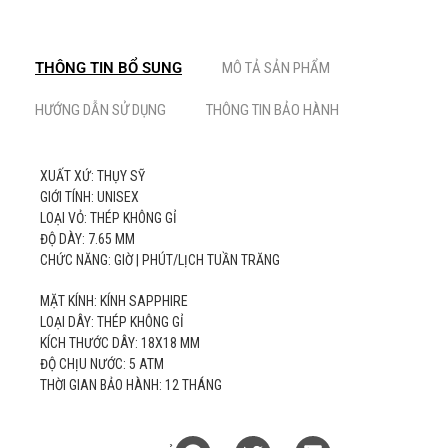
THÔNG TIN BỔ SUNG
MÔ TẢ SẢN PHẨM
HƯỚNG DẪN SỬ DỤNG
THÔNG TIN BẢO HÀNH
XUẤT XỨ: THỤY SỸ
GIỚI TÍNH: UNISEX
LOẠI VỎ: THÉP KHÔNG GỈ
ĐỘ DÀY: 7.65 MM
CHỨC NĂNG: GIỜ | PHÚT/LỊCH TUẦN TRĂNG
MẶT KÍNH: KÍNH SAPPHIRE
LOẠI DÂY: THÉP KHÔNG GỈ
KÍCH THƯỚC DÂY: 18X18 MM
ĐỘ CHỊU NƯỚC: 5 ATM
THỜI GIAN BẢO HÀNH: 12 THÁNG