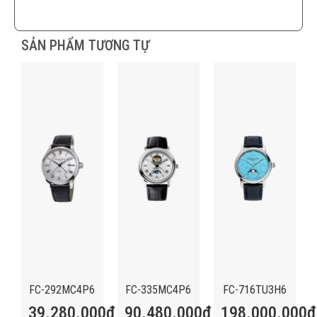
SẢN PHẨM TƯƠNG TỰ
FC-292MC4P6
FC-335MC4P6
FC-716TU3H6
39.280.000
₫
90.480.000
₫
198.000.000
₫