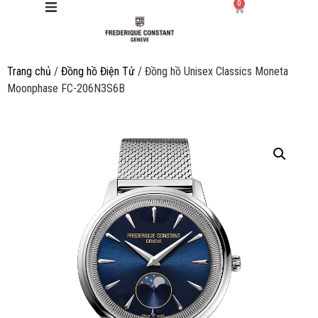
0
Trang chủ
/
Đồng hồ Điện Tử
/ Đồng hồ Unisex Classics Moneta
Giới thiệu
Moonphase FC-206N3S6B
Manufacture
Sản phẩm
Bộ sưu tập
Dịch vụ
Store