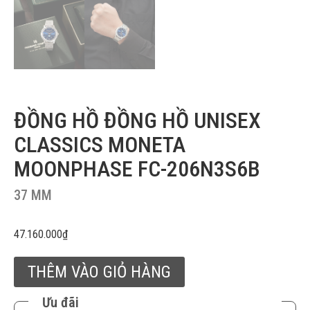
ĐỒNG HỒ ĐỒNG HỒ UNISEX
CLASSICS MONETA
MOONPHASE FC-206N3S6B
37 MM
47.160.000
₫
THÊM VÀO GIỎ HÀNG
Ưu đãi