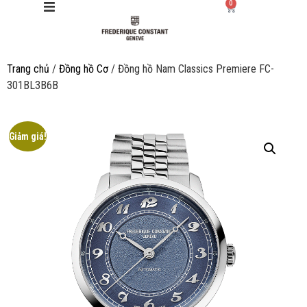
0
Trang chủ
/
Đồng hồ Cơ
/ Đồng hồ Nam Classics Premiere FC-
Giới thiệu
301BL3B6B
Manufacture
Giảm giá!
Sản phẩm
Bộ sưu tập
Dịch vụ
Store