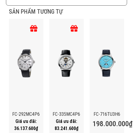
SẢN PHẨM TƯƠNG TỰ
FC-292MC4P6
FC-335MC4P6
FC-716TU3H6
198.000.000
₫
36.137.600
₫
83.241.600
₫