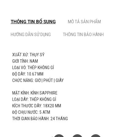
THÔNG TIN BỔ SUNG
MÔ TẢ SẢN PHẨM
HƯỚNG DẪN SỬ DỤNG
THÔNG TIN BẢO HÀNH
XUẤT XỨ: THỤY SỸ
GIỚI TÍNH: NAM
LOẠI VỎ: THÉP KHÔNG GỈ
ĐỘ DÀY: 10.67 MM
CHỨC NĂNG: GIỜ | PHÚT | GIÂY
MẶT KÍNH: KÍNH SAPPHIRE
LOẠI DÂY: THÉP KHÔNG GỈ
KÍCH THƯỚC DÂY: 18X20 MM
ĐỘ CHỊU NƯỚC: 5 ATM
THỜI GIAN BẢO HÀNH: 24 THÁNG