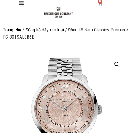
0
Trang chủ
/
Đồng hồ dây kim loại
/ Đồng hồ Nam Classics Premiere
Giới thiệu
FC-301SAL3B6B
Manufacture
Sản phẩm
Bộ sưu tập
Dịch vụ
Store