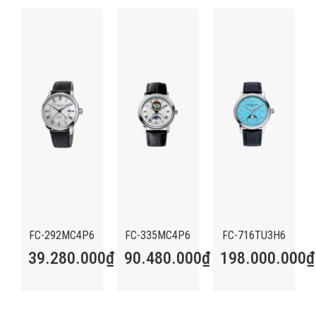
FC-292MC4P6
FC-335MC4P6
FC-716TU3H6
39.280.000
₫
90.480.000
₫
198.000.000
₫