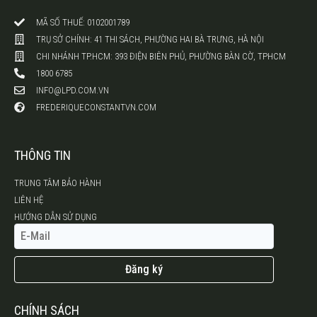
MÃ SỐ THUẾ: 0102001789
TRỤ SỞ CHÍNH: 41 THI SÁCH, PHƯỜNG HAI BÀ TRƯNG, HÀ NỘI
CHI NHÁNH TP.HCM: 393 ĐIỆN BIÊN PHỦ, PHƯỜNG BÀN CỜ, TPHCM
1800 6785
INFO@LPD.COM.VN
FREDERIQUECONSTANTVN.COM
THÔNG TIN
TRUNG TÂM BẢO HÀNH
LIÊN HỆ
HƯỚNG DẪN SỬ DỤNG
Đăng ký
CHÍNH SÁCH