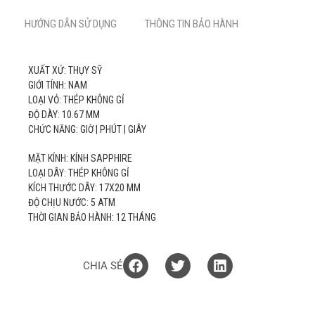
HƯỚNG DẪN SỬ DỤNG
THÔNG TIN BẢO HÀNH
XUẤT XỨ: THỤY SỸ
GIỚI TÍNH: NAM
LOẠI VỎ: THÉP KHÔNG GỈ
ĐỘ DÀY: 10.67 MM
CHỨC NĂNG: GIỜ | PHÚT | GIÂY
MẶT KÍNH: KÍNH SAPPHIRE
LOẠI DÂY: THÉP KHÔNG GỈ
KÍCH THƯỚC DÂY: 17X20 MM
ĐỘ CHỊU NƯỚC: 5 ATM
THỜI GIAN BẢO HÀNH: 12 THÁNG
CHIA SẺ