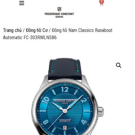
0
Trang chủ
/
Đồng hồ Cơ
/ Đồng hồ Nam Classics Runabout
Giới thiệu
Automatic FC-303RMLN5B6
Manufacture
Sản phẩm
Bộ sưu tập
Dịch vụ
Store