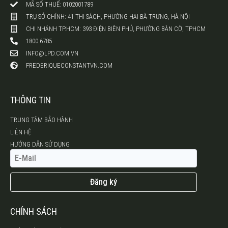
MÃ SỐ THUẾ: 0102001789
TRỤ SỞ CHÍNH: 41 THI SÁCH, PHƯỜNG HAI BÀ TRƯNG, HÀ NỘI
CHI NHÁNH TP.HCM: 393 ĐIỆN BIÊN PHỦ, PHƯỜNG BÀN CỜ, TPHCM
1800 6785
INFO@LPD.COM.VN
FREDERIQUECONSTANTVN.COM
THÔNG TIN
TRUNG TÂM BẢO HÀNH
LIÊN HỆ
HƯỚNG DẪN SỬ DỤNG
Đăng ký
CHÍNH SÁCH