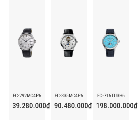
FC-292MC4P6
FC-335MC4P6
FC-716TU3H6
39.280.000
₫
90.480.000
₫
198.000.000
₫