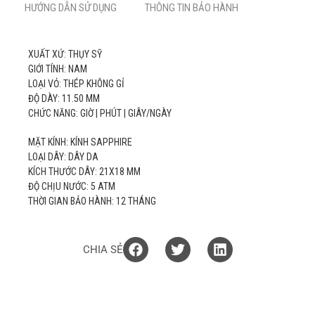
HƯỚNG DẪN SỬ DỤNG
THÔNG TIN BẢO HÀNH
XUẤT XỨ: THỤY SỸ
GIỚI TÍNH: NAM
LOẠI VỎ: THÉP KHÔNG GỈ
ĐỘ DÀY: 11.50 MM
CHỨC NĂNG: GIỜ | PHÚT | GIÂY/NGÀY
MẶT KÍNH: KÍNH SAPPHIRE
LOẠI DÂY: DÂY DA
KÍCH THƯỚC DÂY: 21X18 MM
ĐỘ CHỊU NƯỚC: 5 ATM
THỜI GIAN BẢO HÀNH: 12 THÁNG
CHIA SẺ