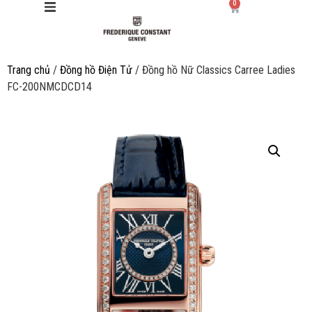
0
Trang chủ
/
Đồng hồ Điện Tử
/ Đồng hồ Nữ Classics Carree Ladies
Giới thiệu
FC-200NMCDCD14
Manufacture
Sản phẩm
Bộ sưu tập
Dịch vụ
Store