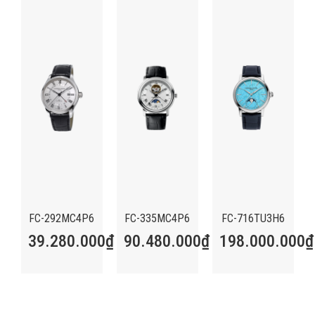
FC-292MC4P6
FC-335MC4P6
FC-716TU3H6
39.280.000
₫
90.480.000
₫
198.000.000
₫