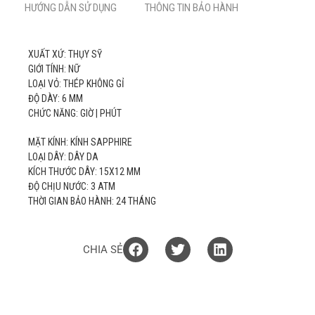
HƯỚNG DẪN SỬ DỤNG
THÔNG TIN BẢO HÀNH
XUẤT XỨ: THỤY SỸ
GIỚI TÍNH: NỮ
LOẠI VỎ: THÉP KHÔNG GỈ
ĐỘ DÀY: 6 MM
CHỨC NĂNG: GIỜ | PHÚT
MẶT KÍNH: KÍNH SAPPHIRE
LOẠI DÂY: DÂY DA
KÍCH THƯỚC DÂY: 15X12 MM
ĐỘ CHỊU NƯỚC: 3 ATM
THỜI GIAN BẢO HÀNH: 24 THÁNG
CHIA SẺ