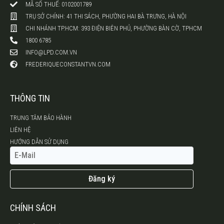
MÃ SỐ THUẾ: 0102001789
TRỤ SỞ CHÍNH: 41 THI SÁCH, PHƯỜNG HAI BÀ TRƯNG, HÀ NỘI
CHI NHÁNH TP.HCM: 393 ĐIỆN BIÊN PHỦ, PHƯỜNG BÀN CỜ, TPHCM
1800 6785
INFO@LPD.COM.VN
FREDERIQUECONSTANTVN.COM
THÔNG TIN
TRUNG TÂM BẢO HÀNH
LIÊN HỆ
HƯỚNG DẪN SỬ DỤNG
Đăng ký
CHÍNH SÁCH