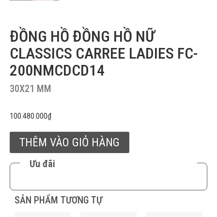
ĐỒNG HỒ ĐỒNG HỒ NỮ
CLASSICS CARREE LADIES FC-
200NMCDCD14
30X21 MM
100.480.000
₫
THÊM VÀO GIỎ HÀNG
Ưu đãi
SẢN PHẨM TƯƠNG TỰ