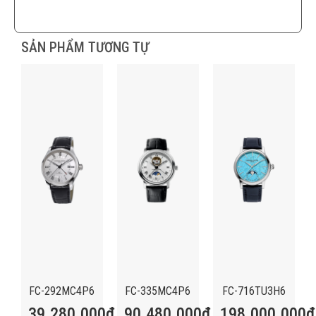
SẢN PHẨM TƯƠNG TỰ
FC-292MC4P6
FC-335MC4P6
FC-716TU3H6
39.280.000
₫
90.480.000
₫
198.000.000
₫