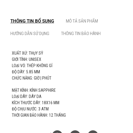
THÔNG TIN BỔ SUNG
MÔ TẢ SẢN PHẨM
HƯỚNG DẪN SỬ DỤNG
THÔNG TIN BẢO HÀNH
XUẤT XỨ: THỤY SỸ
GIỚI TÍNH: UNISEX
LOẠI VỎ: THÉP KHÔNG GỈ
ĐỘ DÀY: 5.85 MM
CHỨC NĂNG: GIỜ | PHÚT
MẶT KÍNH: KÍNH SAPPHIRE
LOẠI DÂY: DÂY DA
KÍCH THƯỚC DÂY: 18X16 MM
ĐỘ CHỊU NƯỚC: 3 ATM
THỜI GIAN BẢO HÀNH: 12 THÁNG