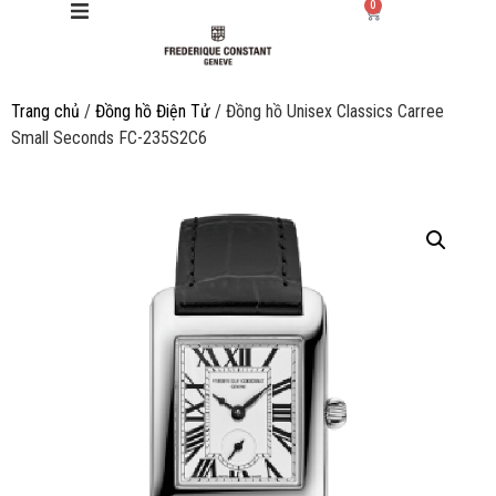
0
Trang chủ
/
Đồng hồ Điện Tử
/ Đồng hồ Unisex Classics Carree
Giới thiệu
Small Seconds FC-235S2C6
Manufacture
Sản phẩm
Bộ sưu tập
Dịch vụ
Store