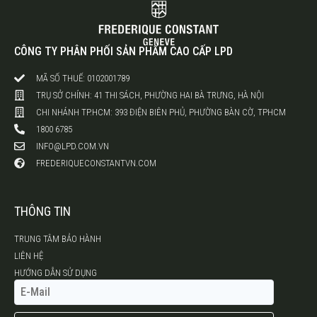
CÔNG TY PHÂN PHỐI SẢN PHẨM CAO CẤP LPD
MÃ SỐ THUẾ: 0102001789
TRỤ SỞ CHÍNH: 41 THI SÁCH, PHƯỜNG HAI BÀ TRƯNG, HÀ NỘI
CHI NHÁNH TP.HCM: 393 ĐIỆN BIÊN PHỦ, PHƯỜNG BÀN CỜ, TPHCM
1800 6785
INFO@LPD.COM.VN
FREDERIQUECONSTANTVN.COM
THÔNG TIN
TRUNG TÂM BẢO HÀNH
LIÊN HỆ
HƯỚNG DẪN SỬ DỤNG