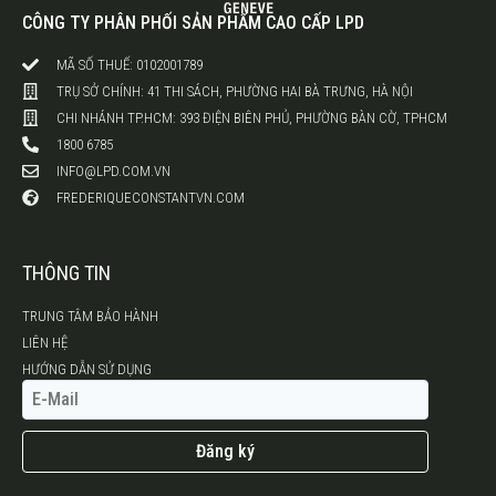
CÔNG TY PHÂN PHỐI SẢN PHẨM CAO CẤP LPD
MÃ SỐ THUẾ: 0102001789
TRỤ SỞ CHÍNH: 41 THI SÁCH, PHƯỜNG HAI BÀ TRƯNG, HÀ NỘI
CHI NHÁNH TP.HCM: 393 ĐIỆN BIÊN PHỦ, PHƯỜNG BÀN CỜ, TPHCM
1800 6785
INFO@LPD.COM.VN
FREDERIQUECONSTANTVN.COM
THÔNG TIN
TRUNG TÂM BẢO HÀNH
LIÊN HỆ
HƯỚNG DẪN SỬ DỤNG
Đăng ký