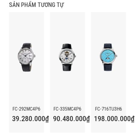
SẢN PHẨM TƯƠNG TỰ
FC-292MC4P6
FC-335MC4P6
FC-716TU3H6
39.280.000
₫
90.480.000
₫
198.000.000
₫