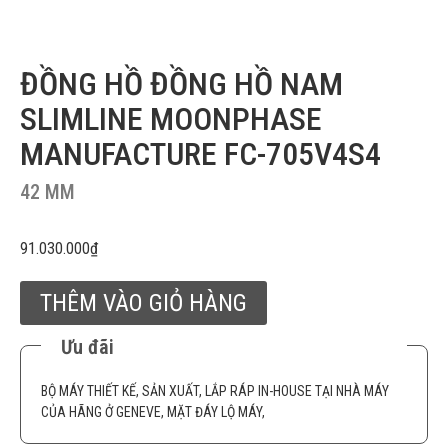
ĐỒNG HỒ ĐỒNG HỒ NAM
SLIMLINE MOONPHASE
MANUFACTURE FC-705V4S4
42 MM
91.030.000
₫
THÊM VÀO GIỎ HÀNG
Ưu đãi
BỘ MÁY THIẾT KẾ, SẢN XUẤT, LẮP RÁP IN-HOUSE TẠI NHÀ MÁY
CỦA HÃNG Ở GENEVE, MẶT ĐÁY LỘ MÁY,