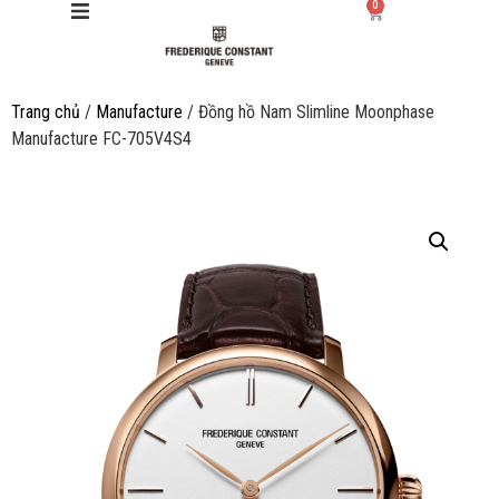
0
Trang chủ
/
Manufacture
/ Đồng hồ Nam Slimline Moonphase
Giới thiệu
Manufacture FC-705V4S4
Manufacture
Sản phẩm
Bộ sưu tập
Dịch vụ
Stores