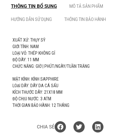
THÔNG TIN BỔ SUNG
MÔ TẢ SẢN PHẨM
HƯỚNG DẪN SỬ DỤNG
THÔNG TIN BẢO HÀNH
XUẤT XỨ: THỤY SỸ
GIỚI TÍNH: NAM
LOẠI VỎ: THÉP KHÔNG GỈ
ĐỘ DÀY: 11 MM
CHỨC NĂNG: GIỜ | PHÚT/NGÀY/TUẦN TRĂNG
MẶT KÍNH: KÍNH SAPPHIRE
LOẠI DÂY: DÂY DA CÁ SẤU
KÍCH THƯỚC DÂY: 21X18 MM
ĐỘ CHỊU NƯỚC: 3 ATM
THỜI GIAN BẢO HÀNH: 12 THÁNG
CHIA SẺ