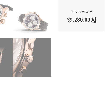
FC-292MC4P6
39.280.000
₫