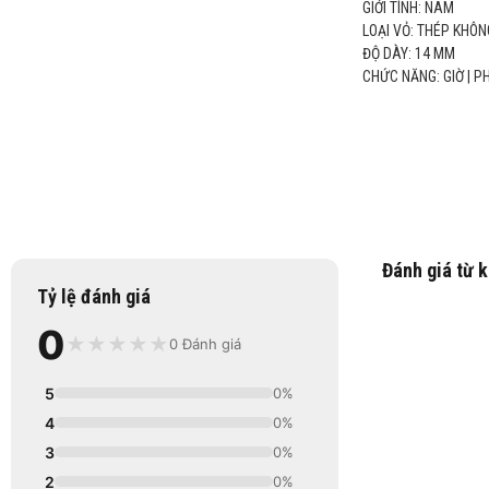
GIỚI TÍNH: NAM
LOẠI VỎ: THÉP KHÔN
ĐỘ DÀY: 14 MM
CHỨC NĂNG: GIỜ |
Đánh giá từ 
Tỷ lệ đánh giá
0
★
★
★
★
★
0 Đánh giá
5
0%
4
0%
3
0%
2
0%