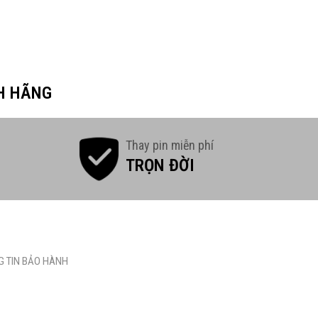
H HÃNG
Thay pin miễn phí
TRỌN ĐỜI
 TIN BẢO HÀNH