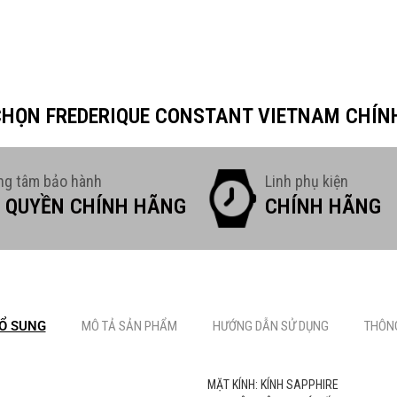
 CHỌN FREDERIQUE CONSTANT VIETNAM CHÍN
ng tâm bảo hành
Linh phụ kiện
 QUYỀN CHÍNH HÃNG
CHÍNH HÃNG
Ổ SUNG
MÔ TẢ SẢN PHẨM
HƯỚNG DẪN SỬ DỤNG
THÔNG
MẶT KÍNH: KÍNH SAPPHIRE