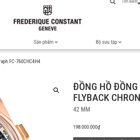
Tìm kiếm
Sản phẩm
Bộ sưu tập
graph FC-760CHC4H4
ĐỒNG HỒ ĐỒNG
FLYBACK CHRO
42 MM
198.000.000
₫