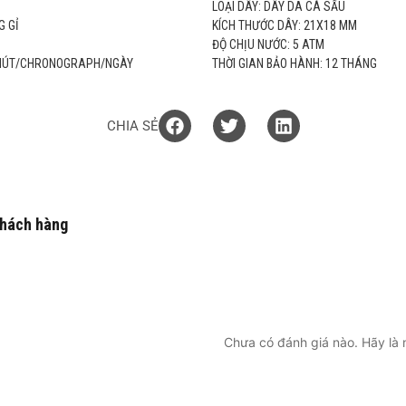
LOẠI DÂY: DÂY DA CÁ SẤU
G GỈ
KÍCH THƯỚC DÂY: 21X18 MM
ĐỘ CHỊU NƯỚC: 5 ATM
 PHÚT/CHRONOGRAPH/NGÀY
THỜI GIAN BẢO HÀNH: 12 THÁNG
CHIA SẺ
khách hàng
Chưa có đánh giá nào. Hãy là n