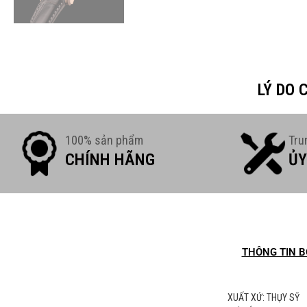
LÝ DO
100% sản phẩm
Tru
CHÍNH HÃNG
ỦY
THÔNG TIN B
XUẤT XỨ: THỤY SỸ