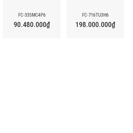
FC-335MC4P6
FC-716TU3H6
90.480.000
₫
198.000.000
₫