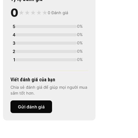
0
★
★
★
★
★
0 Đánh giá
5
0%
4
0%
3
0%
2
0%
1
0%
Viết đánh giá của bạn
Chia sẻ đánh giá để giúp mọi người mua
sắm tốt hơn.
Gửi đánh giá