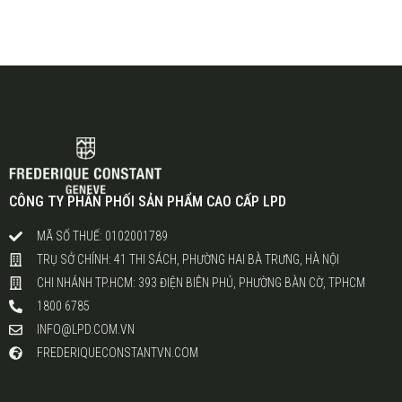
CÔNG TY PHÂN PHỐI SẢN PHẨM CAO CẤP LPD
MÃ SỐ THUẾ: 0102001789
TRỤ SỞ CHÍNH: 41 THI SÁCH, PHƯỜNG HAI BÀ TRƯNG, HÀ NỘI
CHI NHÁNH TP.HCM: 393 ĐIỆN BIÊN PHỦ, PHƯỜNG BÀN CỜ, TPHCM
1800 6785
INFO@LPD.COM.VN
FREDERIQUECONSTANTVN.COM