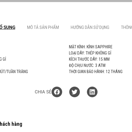
Ổ SUNG
MÔ TẢ SẢN PHẨM
HƯỚNG DẪN SỬ DỤNG
THÔNG
MẶT KÍNH: KÍNH SAPPHIRE
LOẠI DÂY: THÉP KHÔNG GỈ
G GỈ
KÍCH THƯỚC DÂY: 15 MM
ĐỘ CHỊU NƯỚC: 3 ATM
PHÚT/TUẦN TRĂNG
THỜI GIAN BẢO HÀNH: 12 THÁNG
CHIA SẺ
khách hàng