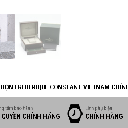
 CHỌN FREDERIQUE CONSTANT VIETNAM CHÍN
ng tâm bảo hành
Linh phụ kiện
 QUYỀN CHÍNH HÃNG
CHÍNH HÃNG