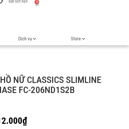
Đặt lịch hẹn
0
Dịch vụ
Store
HỒ NỮ CLASSICS SLIMLINE
ASE FC-206ND1S2B
12.000
₫