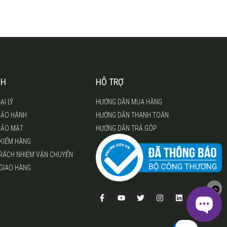
CH
HỖ TRỢ
ẠI LÝ
HƯỚNG DẪN MUA HÀNG
BẢO HÀNH
HƯỚNG DẪN THANH TOÁN
BẢO MẬT
HƯỚNG DẪN TRẢ GÓP
 KIỂM HÀNG
TRÁCH NHIỆM VẬN CHUYỂN
 GIAO HÀNG