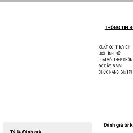
THÔNG TIN B
XUẤT XỨ: THỤY SỸ
GIỚI TÍNH: NỮ
LOẠI VỎ: THÉP KHÔN
ĐỘ DÀY: 8 MM
CHỨC NĂNG: GIỜ | 
Đánh giá từ 
Tỷ lệ đánh giá