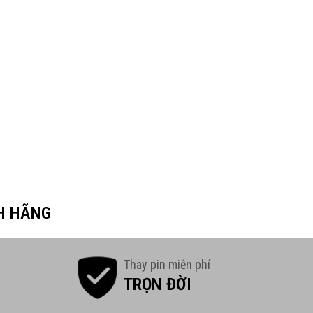
H HÃNG
Thay pin miễn phí
TRỌN ĐỜI