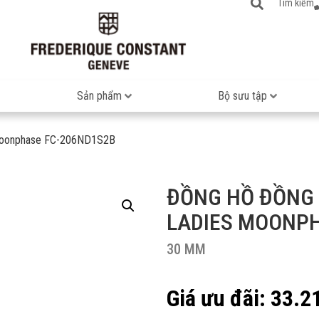
Tìm kiếm
Sản phẩm
Bộ sưu tập
s Moonphase FC-206ND1S2B
ĐỒNG HỒ ĐỒNG 
LADIES MOONPH
30 MM
33.2