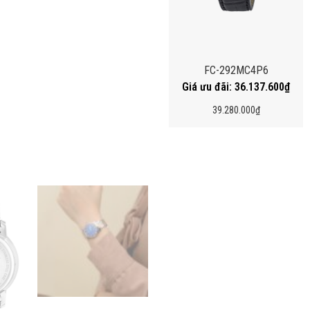
FC-292MC4P6
36.137.600
₫
39.280.000
₫