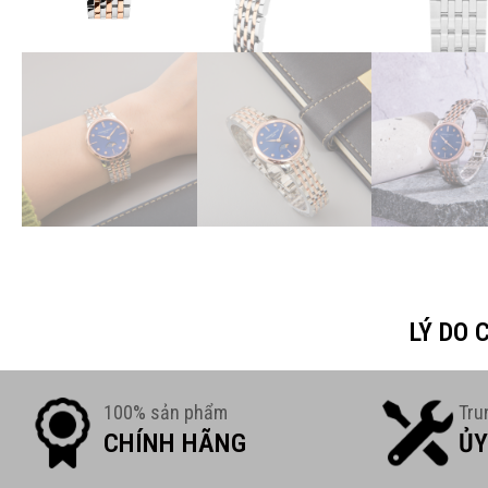
LÝ DO
100% sản phẩm
Tru
CHÍNH HÃNG
ỦY