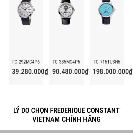
FC-292MC4P6
FC-335MC4P6
FC-716TU3H6
39.280.000
₫
90.480.000
₫
198.000.000
₫
LÝ DO CHỌN FREDERIQUE CONSTANT
VIETNAM CHÍNH HÃNG