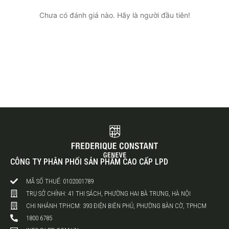
Chưa có đánh giá nào. Hãy là người đầu tiên!
CÔNG TY PHÂN PHỐI SẢN PHẨM CAO CẤP LPD
MÃ SỐ THUẾ: 0102001789
TRỤ SỞ CHÍNH: 41 THI SÁCH, PHƯỜNG HAI BÀ TRƯNG, HÀ NỘI
CHI NHÁNH TP.HCM: 393 ĐIỆN BIÊN PHỦ, PHƯỜNG BÀN CỜ, TPHCM
1800 6785