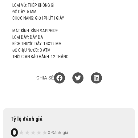
LOẠI VỎ: THÉP KHÔNG GỈ
ĐỘ DÀY: 5 MM
CHỨC NĂNG: GIỜ | PHÚT | GIÂY
MẶT KÍNH: KÍNH SAPPHIRE
LOẠI DÂY: DÂY DA
KÍCH THƯỚC DÂY: 14X12 MM
ĐỘ CHỊU NƯỚC: 3 ATM
THỜI GIAN BẢO HÀNH: 12 THÁNG
CHIA SẺ
Tỷ lệ đánh giá
0
★
★
★
★
★
0 Đánh giá