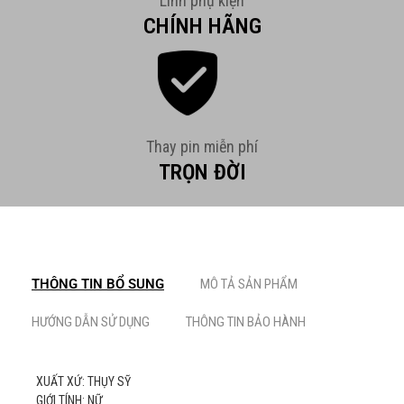
Linh phụ kiện
CHÍNH HÃNG
Thay pin miễn phí
TRỌN ĐỜI
THÔNG TIN BỔ SUNG
MÔ TẢ SẢN PHẨM
HƯỚNG DẪN SỬ DỤNG
THÔNG TIN BẢO HÀNH
XUẤT XỨ: THỤY SỸ
GIỚI TÍNH: NỮ