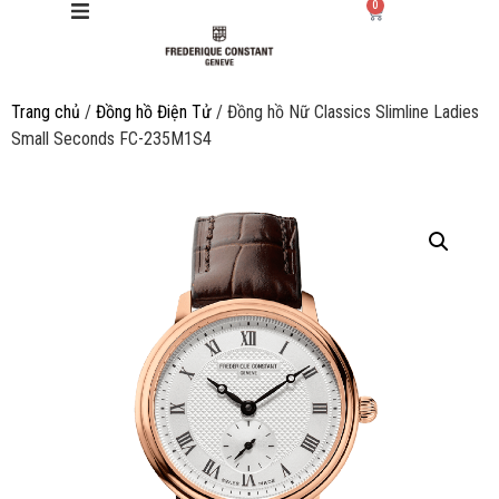
0
Trang chủ
/
Đồng hồ Điện Tử
/ Đồng hồ Nữ Classics Slimline Ladies
Giới thiệu
Small Seconds FC-235M1S4
Manufacture
Sản phẩm
Bộ sưu tập
Dịch vụ
Store