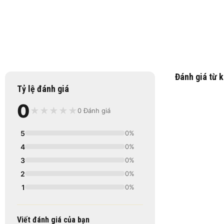
Đánh giá từ 
Tỷ lệ đánh giá
0
★
★
★
★
★
0 Đánh giá
5
0%
4
0%
3
0%
2
0%
1
0%
Viết đánh giá của bạn