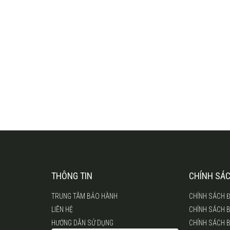
THÔNG TIN
CHÍNH SÁ
TRUNG TÂM BẢO HÀNH
CHÍNH SÁCH Đ
LIÊN HỆ
CHÍNH SÁCH 
HƯỚNG DẪN SỬ DỤNG
CHÍNH SÁCH 