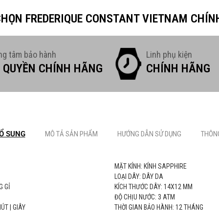
 CHỌN FREDERIQUE CONSTANT VIETNAM CHÍN
ng tâm bảo hành
Linh phụ kiện
 QUYỀN CHÍNH HÃNG
CHÍNH HÃNG
Ổ SUNG
MÔ TẢ SẢN PHẨM
HƯỚNG DẪN SỬ DỤNG
THÔNG
MẶT KÍNH: KÍNH SAPPHIRE
LOẠI DÂY: DÂY DA
G GỈ
KÍCH THƯỚC DÂY: 14X12 MM
ĐỘ CHỊU NƯỚC: 3 ATM
ÚT | GIÂY
THỜI GIAN BẢO HÀNH: 12 THÁNG