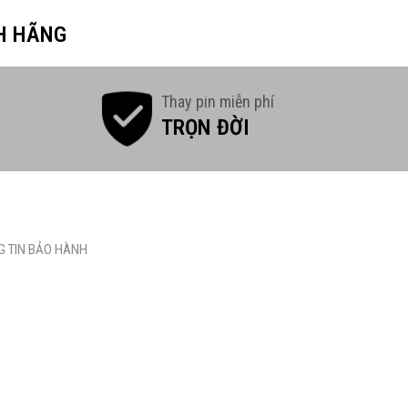
H HÃNG
Thay pin miễn phí
TRỌN ĐỜI
 TIN BẢO HÀNH