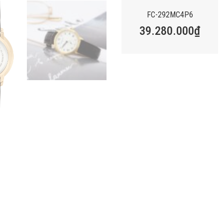
FC-292MC4P6
39.280.000
₫