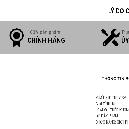
LÝ DO
100% sản phẩm
Tru
CHÍNH HÃNG
ỦY
THÔNG TIN B
XUẤT XỨ: THỤY SỸ
GIỚI TÍNH: NỮ
LOẠI VỎ: THÉP KHÔN
ĐỘ DÀY: 5 MM
CHỨC NĂNG: GIỜ | PH