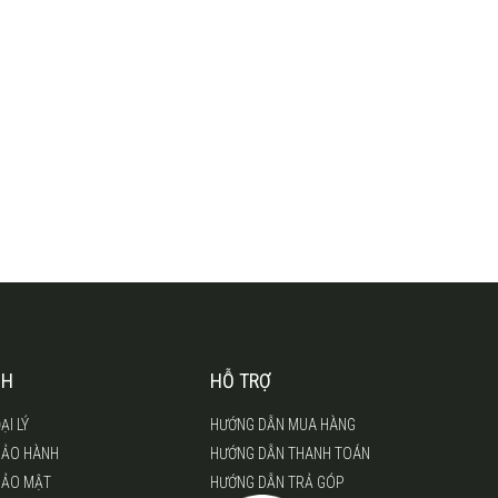
CH
HỖ TRỢ
ẠI LÝ
HƯỚNG DẪN MUA HÀNG
BẢO HÀNH
HƯỚNG DẪN THANH TOÁN
BẢO MẬT
HƯỚNG DẪN TRẢ GÓP