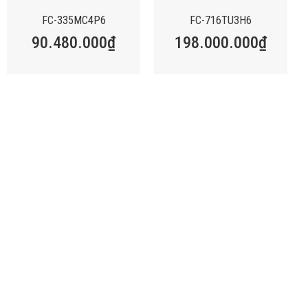
FC-335MC4P6
FC-716TU3H6
90.480.000
₫
198.000.000
₫