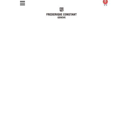
0
Giới thiệu
Manufacture
Sản phẩm
Bộ sưu tập
Dịch vụ
Store