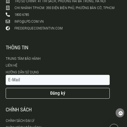
TRỤ SỞ CHÍNH: 41 THI SÁCH, PHƯỜNG HAI BÀ TRƯNG, HÀ NỘI
CHI NHÁNH TP.HCM: 393 ĐIỆN BIÊN PHỦ, PHƯỜNG BÀN CỜ, TPHCM
1800 6785
INFO@LPD.COM.VN
FREDERIQUECONSTANTVN.COM
THÔNG TIN
TRUNG TÂM BẢO HÀNH
LIÊN HỆ
HƯỚNG DẪN SỬ DỤNG
Đăng ký
CHÍNH SÁCH
CHÍNH SÁCH ĐẠI LÝ