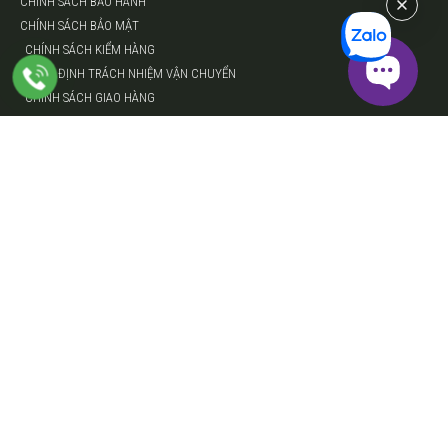
CHÍNH SÁCH BẢO HÀNH
CHÍNH SÁCH BẢO MẬT
CHÍNH SÁCH KIỂM HÀNG
PHÂN ĐỊNH TRÁCH NHIỆM VẬN CHUYỂN
CHÍNH SÁCH GIAO HÀNG
HỖ TRỢ
HƯỚNG DẪN MUA HÀNG
HƯỚNG DẪN THANH TOÁN
HƯỚNG DẪN TRẢ GÓP
© Frederique Constant Vietnam. All rights reserved