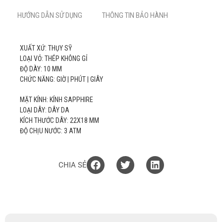
HƯỚNG DẪN SỬ DỤNG
THÔNG TIN BẢO HÀNH
XUẤT XỨ: THỤY SỸ
LOẠI VỎ: THÉP KHÔNG GỈ
ĐỘ DÀY: 10 MM
CHỨC NĂNG: GIỜ | PHÚT | GIÂY
MẶT KÍNH: KÍNH SAPPHIRE
LOẠI DÂY: DÂY DA
KÍCH THƯỚC DÂY: 22X18 MM
ĐỘ CHỊU NƯỚC: 3 ATM
CHIA SẺ