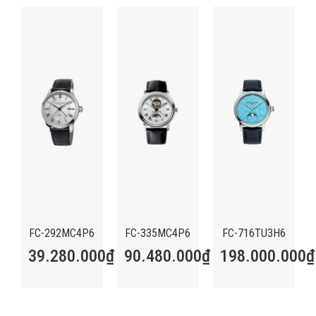
FC-292MC4P6
FC-335MC4P6
FC-716TU3H6
39.280.000
₫
90.480.000
₫
198.000.000
₫