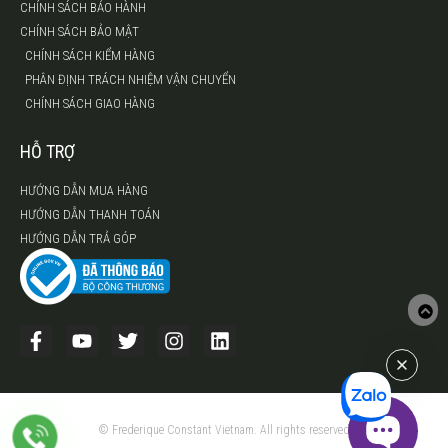
CHÍNH SÁCH BẢO HÀNH
CHÍNH SÁCH BẢO MẬT
CHÍNH SÁCH KIỂM HÀNG
PHÂN ĐỊNH TRÁCH NHIỆM VẬN CHUYỂN
CHÍNH SÁCH GIAO HÀNG
HỖ TRỢ
HƯỚNG DẪN MUA HÀNG
HƯỚNG DẪN THANH TOÁN
HƯỚNG DẪN TRẢ GÓP
© Frederique Constant Vietnam. All rights reserved