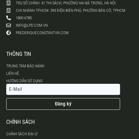
TRỤ SỞ CHÍNH: 41 THI SÁCH, PHƯỜNG HAI BÀ TRƯNG, HÀ NỘI
CHI NHÁNH TP.HCM: 393 ĐIỆN BIÊN PHỦ, PHƯỜNG BÀN CỜ, TPHCM
1800 6785
INFO@LPD.COM.VN
FREDERIQUECONSTANTVN.COM
THÔNG TIN
TRUNG TÂM BẢO HÀNH
LIÊN HỆ
HƯỚNG DẪN SỬ DỤNG
Đăng ký
CHÍNH SÁCH
CHÍNH SÁCH ĐẠI LÝ