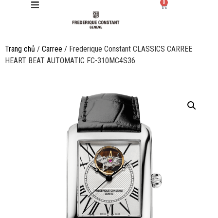
0
Trang chủ
/
Carree
/ Frederique Constant CLASSICS CARREE
Giới thiệu
HEART BEAT AUTOMATIC FC-310MC4S36
Manufacture
Sản phẩm
Bộ sưu tập
Dịch vụ
Store