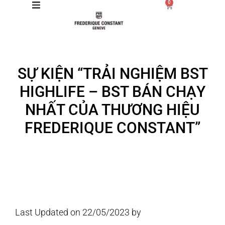
0
Giới thiệu
SỰ KIỆN “TRẢI NGHIỆM BST
Manufacture
HIGHLIFE – BST BÁN CHẠY
Sản phẩm
NHẤT CỦA THƯƠNG HIỆU
FREDERIQUE CONSTANT”
Bộ sưu tập
Dịch vụ
Store
Last Updated on 22/05/2023 by