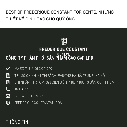
BEST OF FREDERIQUE CONSTANT FOR GENTS: NHỮNG
THIẾT KẾ ĐỈNH CAO CHO QUÝ ÔNG
CÔNG TY PHÂN PHỐI SẢN PHẨM CAO CẤP LPD
MÃ SỐ THUẾ: 0102001789
TRỤ SỞ CHÍNH: 41 THI SÁCH, PHƯỜNG HAI BÀ TRƯNG, HÀ NỘI
CHI NHÁNH TP.HCM: 393 ĐIỆN BIÊN PHỦ, PHƯỜNG BÀN CỜ, TPHCM
1800 6785
INFO@LPD.COM.VN
FREDERIQUECONSTANTVN.COM
THÔNG TIN