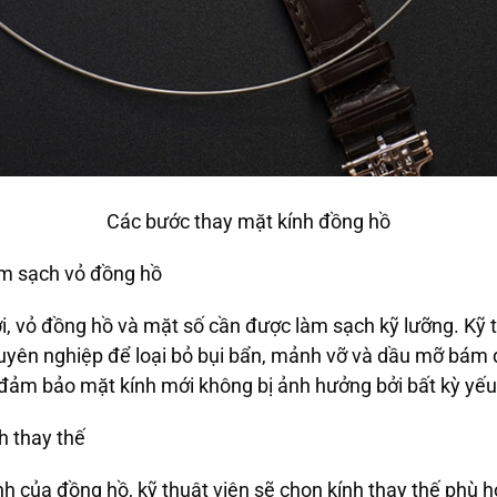
Các bước thay mặt kính đồng hồ
àm sạch vỏ đồng hồ
ới, vỏ đồng hồ và mặt số cần được làm sạch kỹ lưỡng. Kỹ 
yên nghiệp để loại bỏ bụi bẩn, mảnh vỡ và dầu mỡ bám d
 đảm bảo mặt kính mới không bị ảnh hưởng bởi bất kỳ yếu 
h thay thế
ính của đồng hồ, kỹ thuật viên sẽ chọn kính thay thế phù 