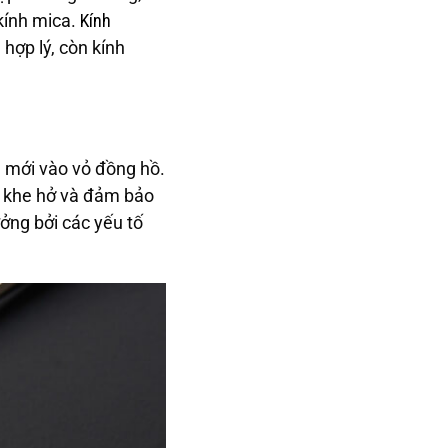
kính mica
.
Kính
hợp lý, còn kính
h mới vào vỏ đồng hồ.
lộ khe hở và đảm bảo
ởng bởi các yếu tố