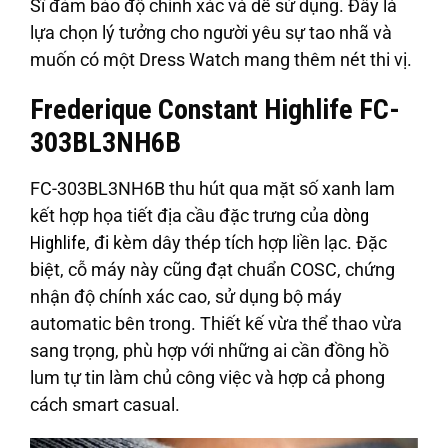
Sĩ đảm bảo độ chính xác và dễ sử dụng. Đây là
lựa chọn lý tưởng cho người yêu sự tao nhã và
muốn có một Dress Watch mang thêm nét thi vị.
Frederique Constant Highlife FC-
303BL3NH6B
FC-303BL3NH6B thu hút qua mặt số xanh lam
kết hợp họa tiết địa cầu đặc trưng của
dòng
Highlife
, đi kèm dây thép tích hợp liền lạc. Đặc
biệt, cỗ máy này cũng đạt chuẩn COSC, chứng
nhận độ chính xác cao, sử dụng bộ máy
automatic bên trong. Thiết kế vừa thể thao vừa
sang trọng, phù hợp với những ai cần đồng hồ
lum tự tin làm chủ công việc và hợp cả phong
cách smart casual.