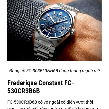
Đồng hồ FC-303BL3NH6B dáng thùng mạnh mẽ
Frederique Constant FC-
530CR3B6B
FC-530CR3B6B có vẻ ngoài cổ điển vượt thời
gian, với mặt số trắng ngà, cọc số và bộ kim mã