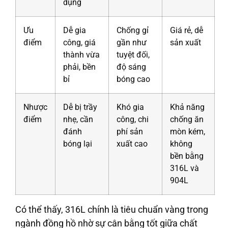
dụng
Ưu
Dễ gia
Chống gỉ
Giá rẻ, dễ
điểm
công, giá
gần như
sản xuất
thành vừa
tuyệt đối,
phải, bền
độ sáng
bỉ
bóng cao
Nhược
Dễ bị trầy
Khó gia
Khả năng
điểm
nhẹ, cần
công, chi
chống ăn
đánh
phí sản
mòn kém,
bóng lại
xuất cao
không
bền bằng
316L và
904L
Có thể thấy, 316L chính là tiêu chuẩn vàng trong
ngành đồng hồ nhờ sự cân bằng tốt giữa chất