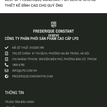
THIẾT KẾ ĐỈNH CAO CHO QUÝ ÔNG
CÔNG TY PHÂN PHỐI SẢN PHẨM CAO CẤP LPD
MÃ SỐ THUẾ: 0102001789
TRỤ SỞ CHÍNH: 41 THI SÁCH, PHƯỜNG HAI BÀ TRƯNG, HÀ NỘI
CHI NHÁNH TP.HCM: 393 ĐIỆN BIÊN PHỦ, PHƯỜNG BÀN CỜ, TPHCM
1800 6785
INFO@LPD.COM.VN
FREDERIQUECONSTANTVN.COM
THÔNG TIN
TRUNG TÂM BẢO HÀNH