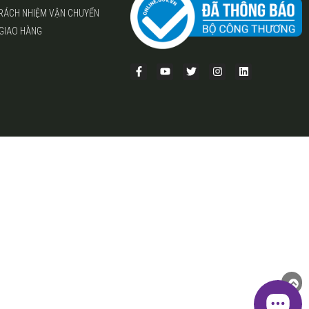
TRÁCH NHIỆM VẬN CHUYỂN
 GIAO HÀNG