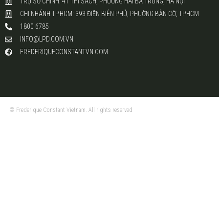
TRỤ SỞ CHÍNH: 41 THI SÁCH, PHƯỜNG HAI BÀ TRƯNG, HÀ NỘI
CHI NHÁNH TP.HCM: 393 ĐIỆN BIÊN PHỦ, PHƯỜNG BÀN CỜ, TPHCM
1800 6785
INFO@LPD.COM.VN
FREDERIQUECONSTANTVN.COM
© Frederique Constant Vietnam. All rights reserved