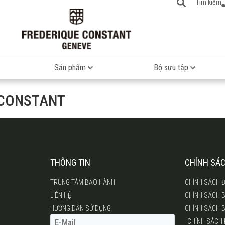
Tìm kiếm
Sản phẩm
Bộ sưu tập
 CONSTANT
THÔNG TIN
CHÍNH SÁ
TRUNG TÂM BẢO HÀNH
CHÍNH SÁCH Đ
LIÊN HỆ
CHÍNH SÁCH 
HƯỚNG DẪN SỬ DỤNG
CHÍNH SÁCH 
CHÍNH SÁCH