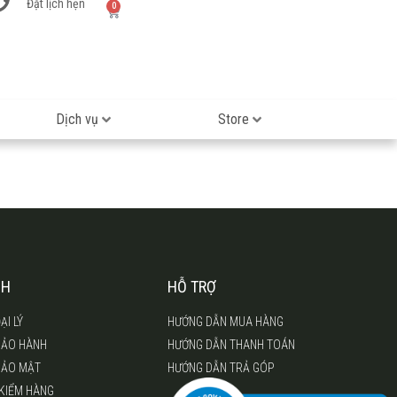
Đặt lịch hẹn
0
Dịch vụ
Store
CH
HỖ TRỢ
ẠI LÝ
HƯỚNG DẪN MUA HÀNG
BẢO HÀNH
HƯỚNG DẪN THANH TOÁN
BẢO MẬT
HƯỚNG DẪN TRẢ GÓP
 KIỂM HÀNG