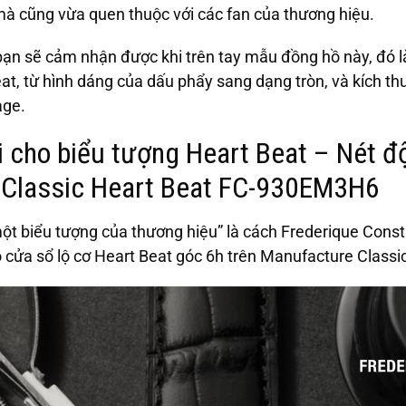
mà cũng vừa quen thuộc với các fan của thương hiệu.
n sẽ cảm nhận được khi trên tay mẫu đồng hồ này, đó là
eat, từ hình dáng của dấu phẩy sang dạng tròn, và kích t
age.
 cho biểu tượng Heart Beat – Nét đ
 Classic Heart Beat FC-930EM3H6
ột biểu tượng của thương hiệu” là cách Frederique Cons
ô cửa sổ lộ cơ Heart Beat góc 6h trên Manufacture Classi