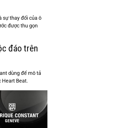
 sự thay đổi của ô
hước được thu gọn
ộc đáo trên
tant dùng để mô tả
c Heart Beat.