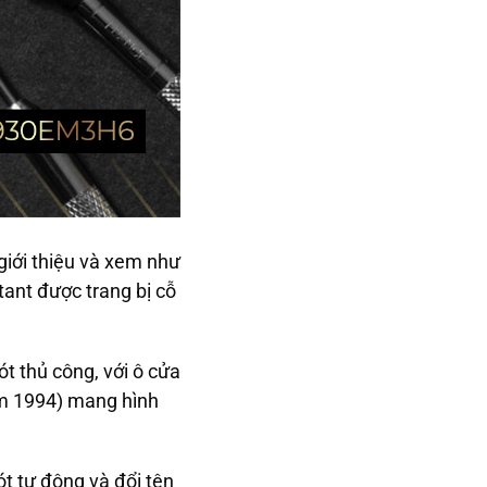
iới thiệu và xem như
ant được trang bị cỗ
t thủ công, với ô cửa
ăm 1994) mang hình
ót tự động và đổi tên