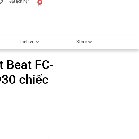
Đặt lịch hẹn
0
Dịch vụ
Store
t Beat FC-
930 chiếc