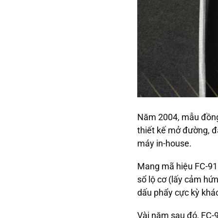
Năm 2004, mẫu đồng 
thiết kế mở đường, đ
máy in-house.
Mang mã hiệu FC-910,
sổ lộ cơ (lấy cảm h
dấu phẩy cực kỳ khác
Vài năm sau đó, FC-9