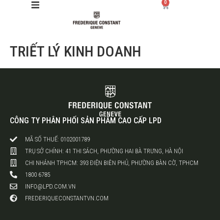
0
TRIẾT LÝ KINH DOANH
Giới thiệu
Manufacture
Sản phẩm
CÔNG TY PHÂN PHỐI SẢN PHẨM CAO CẤP LPD
Bộ sưu tập
MÃ SỐ THUẾ: 0102001789
TRỤ SỞ CHÍNH: 41 THI SÁCH, PHƯỜNG HAI BÀ TRƯNG, HÀ NỘI
Dịch vụ
CHI NHÁNH TP.HCM: 393 ĐIỆN BIÊN PHỦ, PHƯỜNG BÀN CỜ, TPHCM
1800 6785
Store
INFO@LPD.COM.VN
FREDERIQUECONSTANTVN.COM