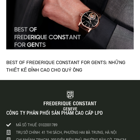
BEST OF FREDERIQUE CONSTANT FOR GENTS: NHỮNG
THIẾT KẾ ĐỈNH CAO CHO QUÝ ÔNG
CÔNG TY PHÂN PHỐI SẢN PHẨM CAO CẤP LPD
MÃ SỐ THUẾ: 0102001789
TRỤ SỞ CHÍNH: 41 THI SÁCH, PHƯỜNG HAI BÀ TRƯNG, HÀ NỘI
CHI NHÁNH TP.HCM: 393 ĐIỆN BIÊN PHỦ, PHƯỜNG BÀN CỜ, TPHCM