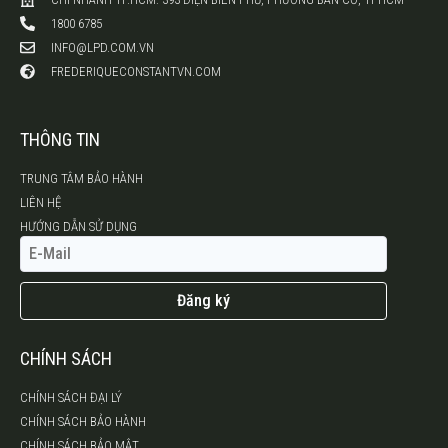
1800 6785
INFO@LPD.COM.VN
FREDERIQUECONSTANTVN.COM
THÔNG TIN
TRUNG TÂM BẢO HÀNH
LIÊN HỆ
HƯỚNG DẪN SỬ DỤNG
Đăng ký
CHÍNH SÁCH
CHÍNH SÁCH ĐẠI LÝ
CHÍNH SÁCH BẢO HÀNH
CHÍNH SÁCH BẢO MẬT