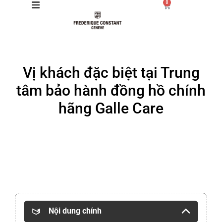
0
Giới thiệu
Vị khách đặc biệt tại Trung
Manufacture
tâm bảo hành đồng hồ chính
Sản phẩm
hãng Galle Care
Bộ sưu tập
Dịch vụ
Store
Nội dung chính