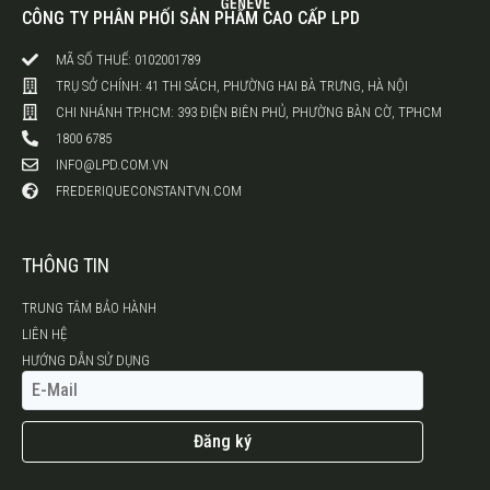
CÔNG TY PHÂN PHỐI SẢN PHẨM CAO CẤP LPD
MÃ SỐ THUẾ: 0102001789
TRỤ SỞ CHÍNH: 41 THI SÁCH, PHƯỜNG HAI BÀ TRƯNG, HÀ NỘI
CHI NHÁNH TP.HCM: 393 ĐIỆN BIÊN PHỦ, PHƯỜNG BÀN CỜ, TPHCM
1800 6785
INFO@LPD.COM.VN
FREDERIQUECONSTANTVN.COM
THÔNG TIN
TRUNG TÂM BẢO HÀNH
LIÊN HỆ
HƯỚNG DẪN SỬ DỤNG
Đăng ký