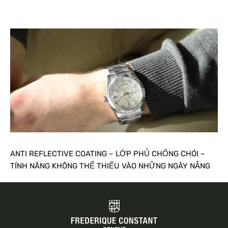
ANTI REFLECTIVE COATING – LỚP PHỦ CHỐNG CHÓI –
TÍNH NĂNG KHÔNG THỂ THIẾU VÀO NHỮNG NGÀY NẮNG