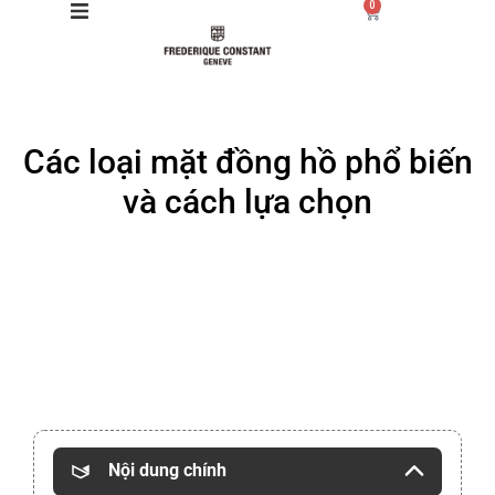
0
Giới thiệu
Các loại mặt đồng hồ phổ biến
Manufacture
và cách lựa chọn
Sản phẩm
Bộ sưu tập
Dịch vụ
Store
Nội dung chính