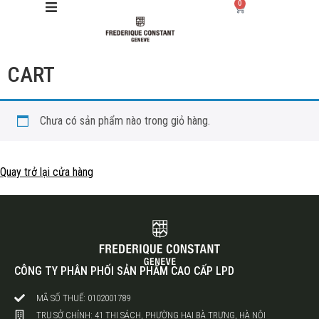
0
CART
Giới thiệu
Manufacture
Chưa có sản phẩm nào trong giỏ hàng.
Sản phẩm
Quay trở lại cửa hàng
Bộ sưu tập
Dịch vụ
Store
CÔNG TY PHÂN PHỐI SẢN PHẨM CAO CẤP LPD
MÃ SỐ THUẾ: 0102001789
TRỤ SỞ CHÍNH: 41 THI SÁCH, PHƯỜNG HAI BÀ TRƯNG, HÀ NỘI