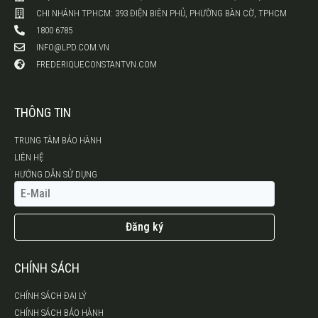
CHI NHÁNH TP.HCM: 393 ĐIỆN BIÊN PHỦ, PHƯỜNG BÀN CỜ, TPHCM
1800 6785
INFO@LPD.COM.VN
FREDERIQUECONSTANTVN.COM
THÔNG TIN
TRUNG TÂM BẢO HÀNH
LIÊN HỆ
HƯỚNG DẪN SỬ DỤNG
Đăng ký
CHÍNH SÁCH
CHÍNH SÁCH ĐẠI LÝ
CHÍNH SÁCH BẢO HÀNH