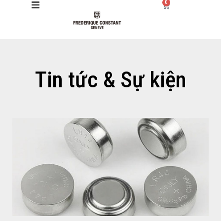
0
Giới thiệu
Tin tức & Sự kiện
Manufacture
Sản phẩm
Bộ sưu tập
Dịch vụ
Store