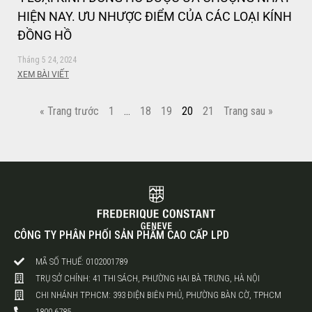
HIỆN NAY. ƯU NHƯỢC ĐIỂM CỦA CÁC LOẠI KÍNH
ĐỒNG HỒ
Tháng 5 24, 2024
XEM BÀI VIẾT
« Trang trước
1
…
18
19
20
21
Trang sau »
CÔNG TY PHÂN PHỐI SẢN PHẨM CAO CẤP LPD
MÃ SỐ THUẾ: 0102001789
TRỤ SỞ CHÍNH: 41 THI SÁCH, PHƯỜNG HAI BÀ TRƯNG, HÀ NỘI
CHI NHÁNH TP.HCM: 393 ĐIỆN BIÊN PHỦ, PHƯỜNG BÀN CỜ, TPHCM
1800 6785