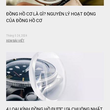
ĐỒNG HỒ CƠ LÀ GÌ? NGUYÊN LÝ HOẠT ĐỘNG
CỦA ĐỒNG HỒ CƠ
Tháng 5 24, 2024
XEM BÀI VIẾT
4 LOẠI KÍNH ĐỒNG HỒ ĐƯỢC ƯA CHUỘNG NHẤT