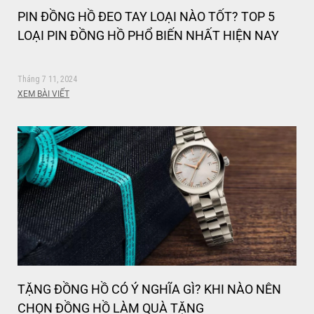
PIN ĐỒNG HỒ ĐEO TAY LOẠI NÀO TỐT? TOP 5
LOẠI PIN ĐỒNG HỒ PHỔ BIẾN NHẤT HIỆN NAY
Tháng 7 11, 2024
XEM BÀI VIẾT
TẶNG ĐỒNG HỒ CÓ Ý NGHĨA GÌ? KHI NÀO NÊN
CHỌN ĐỒNG HỒ LÀM QUÀ TẶNG