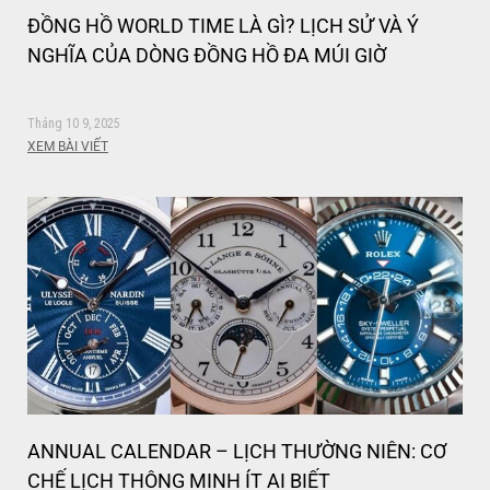
ĐỒNG HỒ WORLD TIME LÀ GÌ? LỊCH SỬ VÀ Ý
NGHĨA CỦA DÒNG ĐỒNG HỒ ĐA MÚI GIỜ
Tháng 10 9, 2025
XEM BÀI VIẾT
ANNUAL CALENDAR – LỊCH THƯỜNG NIÊN: CƠ
CHẾ LỊCH THÔNG MINH ÍT AI BIẾT