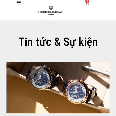
0
Giới thiệu
Tin tức & Sự kiện
Manufacture
Sản phẩm
Bộ sưu tập
Dịch vụ
Store