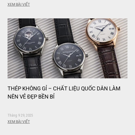
XEM BÀI VIẾT
THÉP KHÔNG GỈ – CHẤT LIỆU QUỐC DÂN LÀM
NÊN VẺ ĐẸP BỀN BỈ
Tháng 9 29, 2025
XEM BÀI VIẾT