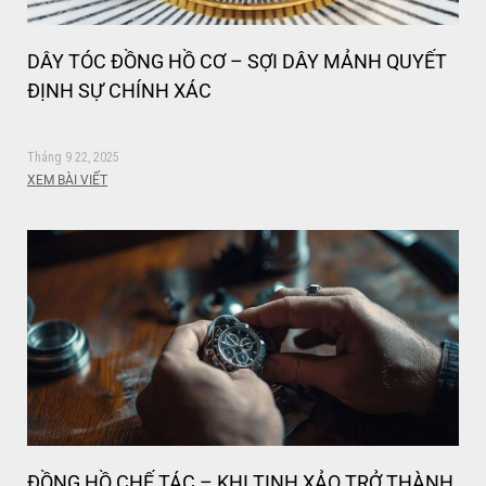
DÂY TÓC ĐỒNG HỒ CƠ – SỢI DÂY MẢNH QUYẾT
ĐỊNH SỰ CHÍNH XÁC
Tháng 9 22, 2025
XEM BÀI VIẾT
ĐỒNG HỒ CHẾ TÁC – KHI TINH XẢO TRỞ THÀNH