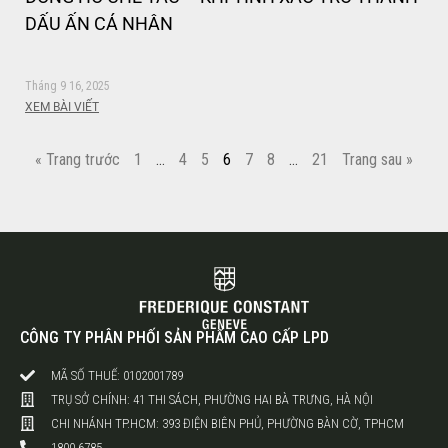
DẤU ẤN CÁ NHÂN
Tháng 9 16, 2025
XEM BÀI VIẾT
« Trang trước
1
…
4
5
6
7
8
…
21
Trang sau »
CÔNG TY PHÂN PHỐI SẢN PHẨM CAO CẤP LPD
MÃ SỐ THUẾ: 0102001789
TRỤ SỞ CHÍNH: 41 THI SÁCH, PHƯỜNG HAI BÀ TRƯNG, HÀ NỘI
CHI NHÁNH TP.HCM: 393 ĐIỆN BIÊN PHỦ, PHƯỜNG BÀN CỜ, TPHCM
1800 6785